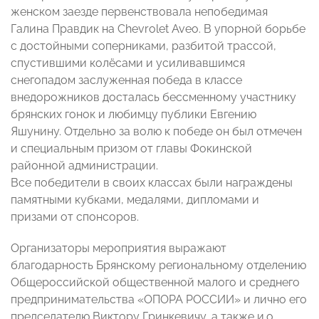
женском заезде первенствовала непобедимая
Галина Правдик на Chevrolet Aveo. В упорной борьбе
с достойными соперниками, разбитой трассой,
спустившими колёсами и усиливавшимся
снегопадом заслуженная победа в классе
внедорожников досталась бессменному участнику
брянских гонок и любимцу публики Евгению
Яшунину. Отдельно за волю к победе он был отмечен
и специальным призом от главы Фокинской
районной администрации.
Все победители в своих классах были награждены
памятными кубками, медалями, дипломами и
призами от спонсоров.
Организаторы мероприятия выражают
благодарность Брянскому региональному отделению
Общероссийской общественной малого и среднего
предпринимательства «ОПОРА РОССИИ» и лично его
председателю Виктору Гринкевичу, а также и.о.