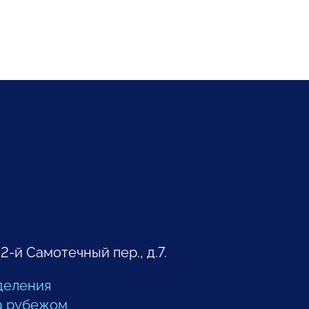
 2-й Самотечный пер., д.7.
деления
а рубежом