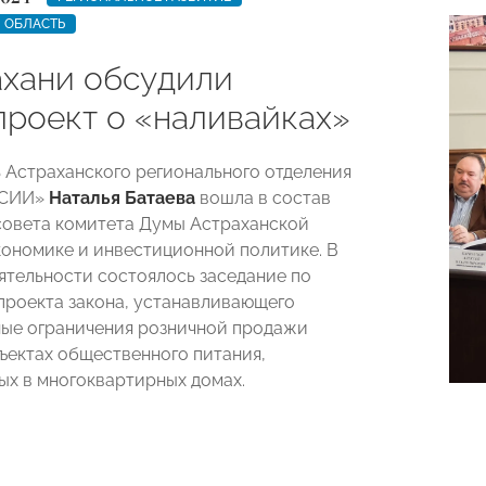
 ОБЛАСТЬ
ахани обсудили
проект о «наливайках»
 Астраханского регионального отделения
ССИИ»
Наталья Батаева
вошла в состав
совета комитета Думы Астраханской
кономике и инвестиционной политике. В
еятельности состоялось заседание по
роекта закона, устанавливающего
ые ограничения розничной продажи
бъектах общественного питания,
х в многоквартирных домах.