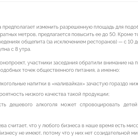
а предполагает изменить разрешенную площадь для подоб
дратных метров, предлагается повысить ее до 50. Кроме 
ведениях общепита (за исключением ресторанов) — с 10 д
пна с 8 утра.
онопроект, участники заседания обратили внимание на 
одобных точек общественного питания, а именно:
лкогольные напитки в «наливайках» зачастую гораздо ниже
роятность низкого качества такой продукции;
сть дешевого алкоголя может спровоцировать детей
ва считает, что у любого бизнеса в наше время есть мис
бизнесу не имеют, потому что у них нет созидательной м