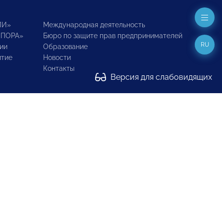
ИИ»
Международная деятельность
ОПОРА»
Бюро по защите прав предпринимателей
RU
ии
Образование
итие
Новости
Контакты
Версия для слабовидящих