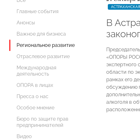
Все
АСТРАХАНСКАЯ
Главные события
В Астр
Анонсы
законо
Важное для бизнеса
Региональное развитие
Председатель
Отраслевое развитие
«ОПОРЫ РО
экспертного 
Международная
области по э
деятельность
рамках его д
ОПОРА в лицах
обсуждению п
дополнительн
Пресса о нас
алкоголя в о
Особое мнение
расположенны
Бюро по защите прав
предпринимателей
Видео