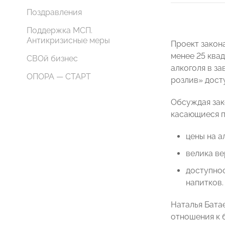
Поздравления
Поддержка МСП.
Антикризисные меры
Проект закон
менее 25 ква
СВОй бизнес
алкоголя в за
ОПОРА — СТАРТ
розлив» досту
Обсуждая зак
касающиеся п
цены на а
велика ве
доступно
напитков.
Наталья Батае
отношения к 