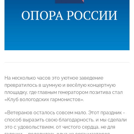
На несколько часов это уютное заведение
превратилось в шумную и весёлую концертную
площадку, где главным генератором позитива стал
«Клуб вологодских гармонистов».
«Ветеранов осталось совсем мало. Этот праздник -
способ выразить свою благодарность, и мы сделали
это с удовольствием, от чистого сердца, не для