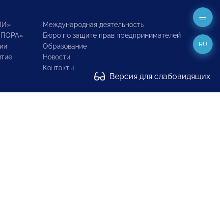
ИИ»
Международная деятельность
ОПОРА»
Бюро по защите прав предпринимателей
RU
ии
Образование
итие
Новости
Контакты
Версия для слабовидящих