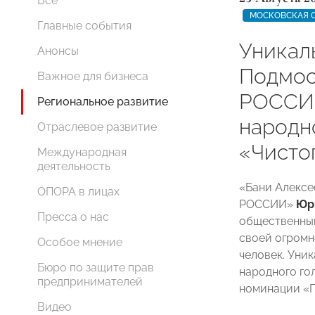
Все
МОСКОВСКАЯ 
Главные события
Уникал
Анонсы
Подмо
Важное для бизнеса
РОССИИ
Региональное развитие
народн
Отраслевое развитие
«Чисто
Международная
деятельность
«Бани Алекс
ОПОРА в лицах
РОССИИ»
Юр
Пресса о нас
общественный
своей огромн
Особое мнение
человек. Уни
Бюро по защите прав
народного го
предпринимателей
номинации «П
Видео