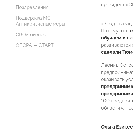
президент «
Поздравления
Поддержка МСП.
«3 года наза
Антикризисные меры
Потому что
э
СВОй бизнес
обучаем и на
развиваются
ОПОРА — СТАРТ
сделали Тюм
Леонид Остро
предпринима
оказывать ус
предпринима
предпринима
100 предприн
области», - 
Ольга Езикее