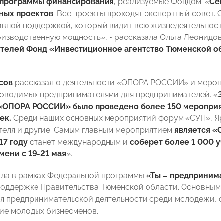
 программы финансирования
, реализуемые Фондом. «
Се
ных проектов
. Все проекты проходят экспертный совет.
вной поддержкой, который видит всю жизнедеятельност
оизводственную мощность», - рассказала Ольга Леонидо
телей Фонд «Инвестиционное агентство Тюменской об
сов
рассказал о деятельности «ОПОРА РОССИИ» и мероп
роводимых предпринимателями для предпринимателей. «
«ОПОРА РОССИИ» было проведено более 150 мероприят
ек.
Среди наших основных мероприятий форум «СУП», Я
еля и другие. Самым главным мероприятием
является «
17 году
станет международным и
соберет более 1 000 у
мени с 19-21 мая
».
ла в рамках Федеральной программы
«Ты – предприним
поддержке Правительства Тюменской области. Основным
я предпринимательской деятельности среди молодежи,
ие молодых бизнесменов.