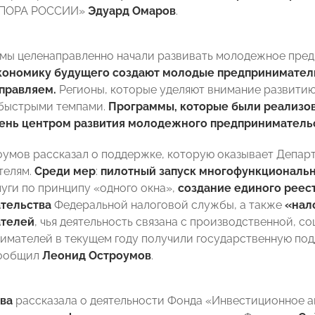
ОПОРА РОССИИ»
Эдуард Омаров
.
д мы целенаправленно начали развивать молодежное пре
кономику будущего создают молодые предприниматели
правляем.
Регионы, которые уделяют внимание развити
 быстрыми темпами.
Программы, которые были реализов
ень центром развития молодежного предприниматель
умов рассказал о поддержке, которую оказывает Депар
телям.
Среди мер
:
пилотный запуск многофункциональн
луги по принципу «одного окна»,
создание единого реес
тельства
Федеральной налоговой службы, а также
«нал
телей
, чья деятельность связана с производственной, с
имателей в текущем году получили государственную по
сообщил
Леонид Остроумов
.
ва
рассказала о деятельности Фонда «Инвестиционное а