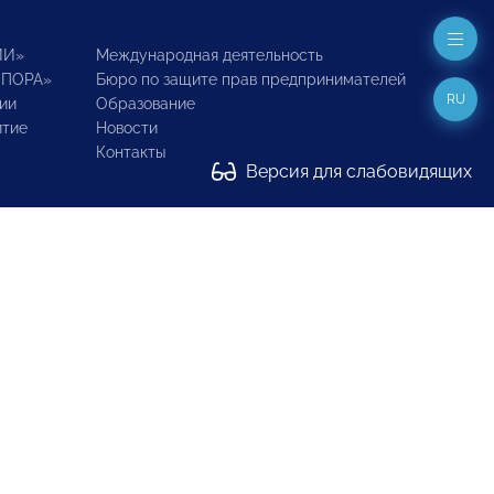
ИИ»
Международная деятельность
ОПОРА»
Бюро по защите прав предпринимателей
RU
ии
Образование
итие
Новости
Контакты
Версия для слабовидящих