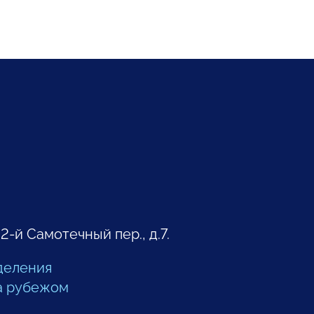
 2-й Самотечный пер., д.7.
деления
а рубежом