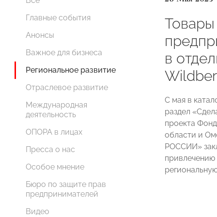
Все
Главные события
Товары
Анонсы
предпр
Важное для бизнеса
в отде
Региональное развитие
Wildber
Отраслевое развитие
С мая в катал
Международная
раздел «Сдел
деятельность
проекта Фонд
ОПОРА в лицах
области и Ом
РОССИИ» закл
Пресса о нас
привлечению 
Особое мнение
региональную
Бюро по защите прав
предпринимателей
Видео