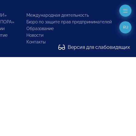
ИИ»
Международная деятельность
ОПОРА»
Бюро по защите прав предпринимателей
RU
ии
Образование
итие
Новости
Контакты
Версия для слабовидящих