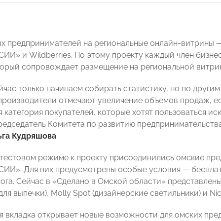
х предпринимателей на региональные онлайн-витрины —
И» и Wildberries. По этому проекту каждый член бизне
торый сопровождает размещение на региональной витри
йчас только начинаем собирать статистику, но по другим
 производители отмечают увеличение объемов продаж, ес
я категория покупателей, которые хотят пользоваться и
редседатель Комитета по развитию предпринимательст
ьга Кудряшова
.
в тестовом режиме к проекту присоединились омские п
И». Для них предусмотрены особые условия — бесплат
лога. Сейчас в «Сделано в Омской области» представлен
для выпечки), Molly Spot (дизайнерские светильники) и Ni
я вкладка открывает новые возможности для омских пр