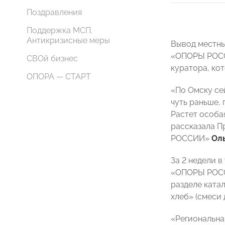
Поздравления
Поддержка МСП.
Антикризисные меры
Вывод местны
«ОПОРЫ РОССИ
СВОй бизнес
куратора, ко
ОПОРА — СТАРТ
«По Омску се
чуть раньше,
Растет особа
рассказала П
РОССИИ»
Ол
За 2 недели 
«ОПОРЫ РОССИ
разделе ката
хлеб» (смеси 
«Региональна