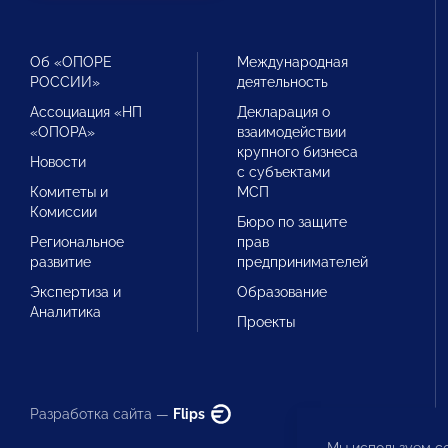
Об «ОПОРЕ
Международная
РОССИИ»
деятельность
Ассоциация «НП
Декларация о
«ОПОРА»
взаимодействии
крупного бизнеса
Новости
с субъектами
Комитеты и
МСП
Комиссии
Бюро по защите
Региональное
прав
развитие
предпринимателей
Экспертиза и
Образование
Аналитика
Проекты
Разработка сайта —
Flips
Мы используем co