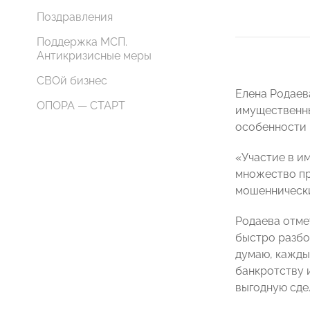
Поздравления
Поддержка МСП.
Антикризисные меры
СВОй бизнес
Елена Родаев
ОПОРА — СТАРТ
имущественны
особенности 
«Участие в и
множество пр
мошеннически
Родаева отме
быстро разбог
думаю, кажды
банкротству 
выгодную сдел