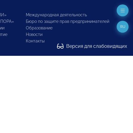
ИИ»
Международная деятельность
ОПОРА»
Бюро по защите прав предпринимателей
RU
ии
Образование
итие
Новости
Контакты
Версия для слабовидящих