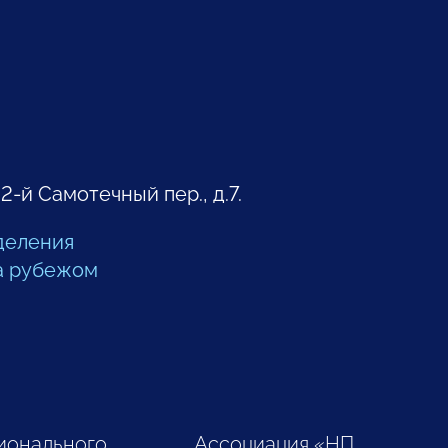
 2-й Самотечный пер., д.7.
деления
а рубежом
ионального
Ассоциация «НП