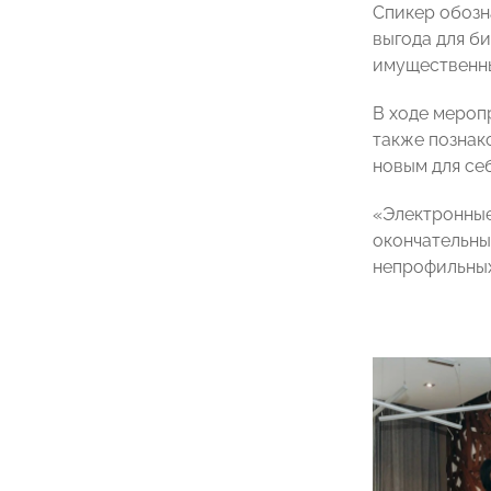
Спикер обозн
выгода для би
имущественны
В ходе мероп
также познак
новым для се
«Электронные
окончательны
непрофильных