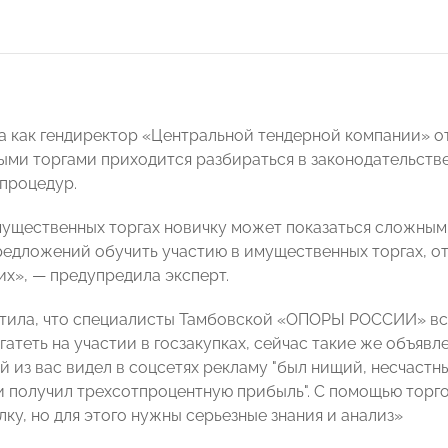
а как гендиректор «Центральной тендерной компании» от
ми торгами приходится разбираться в законодательстве,
процедур.
мущественных торгах новичку может показаться сложным. 
едложений обучить участию в имущественных торгах, от
х», — предупредила эксперт.
тила, что специалисты Тамбовской «ОПОРЫ РОССИИ» вс
атеть на участии в госзакупках, сейчас такие же объявле
й из вас видел в соцсетях рекламу "был нищий, несчастн
и получил трехсотпроцентную прибыль". С помощью торго
ку, но для этого нужны серьезные знания и анализ»