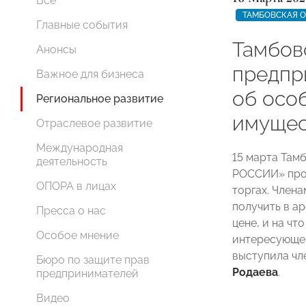
Все
ТАМБОВСКАЯ 
Главные события
Тамбов
Анонсы
предпр
Важное для бизнеса
об осо
Региональное развитие
имущес
Отраслевое развитие
Международная
15 марта Там
деятельность
РОССИИ» про
ОПОРА в лицах
торгах. Член
получить в а
Пресса о нас
цене, и на ч
Особое мнение
интересующег
выступила ч
Бюро по защите прав
Родаева
.
предпринимателей
Видео