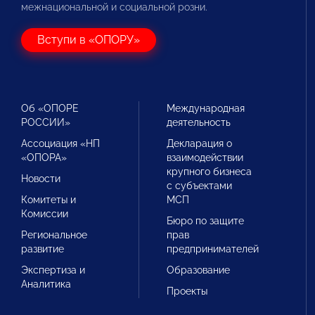
межнациональной и социальной розни.
Вступи в «ОПОРУ»
Об «ОПОРЕ
Международная
РОССИИ»
деятельность
Ассоциация «НП
Декларация о
«ОПОРА»
взаимодействии
крупного бизнеса
Новости
с субъектами
Комитеты и
МСП
Комиссии
Бюро по защите
Региональное
прав
развитие
предпринимателей
Экспертиза и
Образование
Аналитика
Проекты