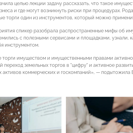
ачила целью лекции задачу рассказать, что такое имущес
знеса и где могут возникнуть риски при процедурах. Ро
е торги один из инструментов, который можно применит
риятия спикер разобрала распространенные мифы об им
омились с полезными сервисами и площадками, узнали, ка
бя инструментом.
 торги имуществом и имущественными правами активно 
й переход земельных торгов в "цифру" и активное разви
 активов коммерческих и госкомпаний», — подытожила 