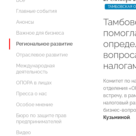
Все
ТАМБОВСКАЯ 
Главные события
Тамбо
Анонсы
помогл
Важное для бизнеса
опреде
Региональное развитие
вопроса
Отраслевое развитие
налога
Международная
деятельность
Комитет по н
ОПОРА в лицах
отделения «
Пресса о нас
встречу, в р
налоговый ра
Особое мнение
бизнес-вопр
Бюро по защите прав
Кузьминой
.
предпринимателей
Видео