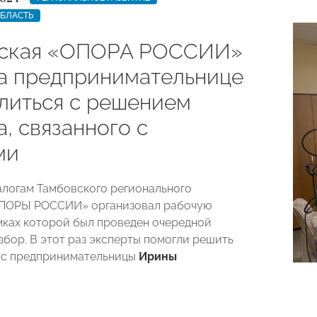
ОБЛАСТЬ
вская «ОПОРА РОССИИ»
а предпринимательнице
литься с решением
, связанного с
ми
алогам Тамбовского регионального
ОПОРЫ РОССИИ» организовал рабочую
амках которой был проведен очередной
збор. В этот раз эксперты помогли решить
ос предпринимательницы
Ирины