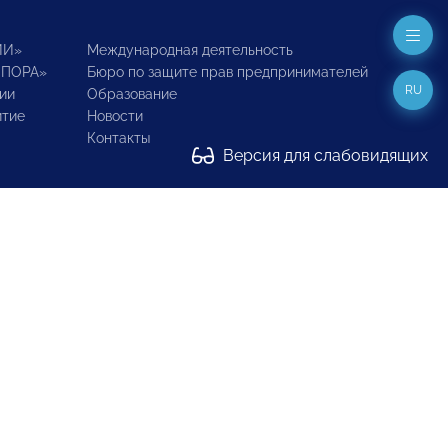
ИИ»
Международная деятельность
ОПОРА»
Бюро по защите прав предпринимателей
RU
ии
Образование
итие
Новости
Контакты
Версия для слабовидящих