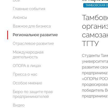
Все
ТАМБОВСКАЯ 
Главные события
Тамбо
Анонсы
органи
Важное для бизнеса
самоза
Региональное развитие
ТГТУ
Отраслевое развитие
Международная
Студенты Там
деятельность
университета
ОПОРА в лицах
развитие сво
предпринимат
Пресса о нас
«ОПОРЫ РОСС
Особое мнение
продюсирован
победитель В
Бюро по защите прав
предпринима
предпринимателей
Видео