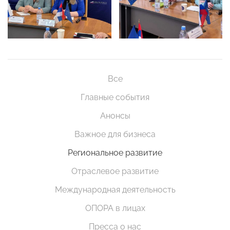
Все
Главные события
Анонсы
Важное для бизнеса
Региональное развитие
Отраслевое развитие
Международная деятельность
ОПОРА в лицах
Пресса о нас