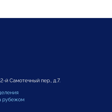
 2-й Самотечный пер., д.7.
деления
а рубежом