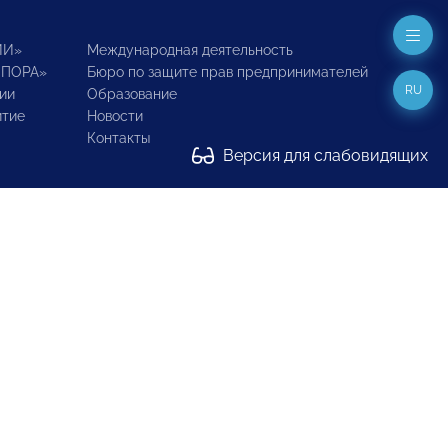
ИИ»
Международная деятельность
ОПОРА»
Бюро по защите прав предпринимателей
RU
ии
Образование
итие
Новости
Контакты
Версия для слабовидящих