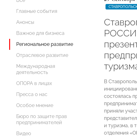
Все
СТАВРОПОЛЬС
Главные события
Ставро
Анонсы
РОССИИ
Важное для бизнеса
презен
Региональное развитие
предпр
Отраслевое развитие
туризм
Международная
деятельность
В Ставрополь
ОПОРА в лицах
инициированн
Пресса о нас
состоялась п
предпринимат
Особое мнение
приняли учас
Бюро по защите прав
представител
предпринимателей
и туризма, в
отделения «О
Видео