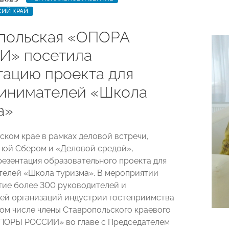
КИЙ КРАЙ
польская «ОПОРА
» посетила
тацию проекта для
инимателей «Школа
а»
ском крае в рамках деловой встречи,
ой Сбером и «Деловой средой»,
резентация образовательного проекта для
елей «Школа туризма». В мероприятии
тие более 300 руководителей и
ей организаций индустрии гостеприимства
 том числе члены Ставропольского краевого
ПОРЫ РОССИИ» во главе с Председателем