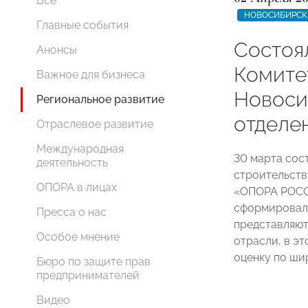
Все
НОВОСИБИРСК
Главные события
Состоя
Анонсы
Комите
Важное для бизнеса
Новоси
Региональное развитие
отделе
Отраслевое развитие
Международная
30 марта сос
деятельность
строительств
ОПОРА в лицах
«ОПОРА РОССИ
сформировалс
Пресса о нас
представляют
Особое мнение
отрасли, в э
оценку по ши
Бюро по защите прав
предпринимателей
Видео