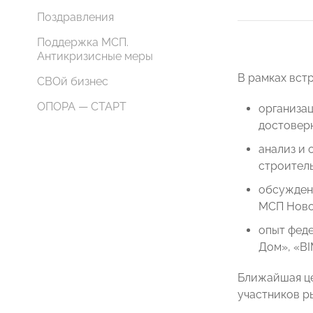
Поздравления
Поддержка МСП.
Антикризисные меры
В рамках вст
СВОй бизнес
ОПОРА — СТАРТ
организа
достовер
анализ и 
строител
обсужден
МСП Ново
опыт феде
Дом», «BI
Ближайшая це
участников р