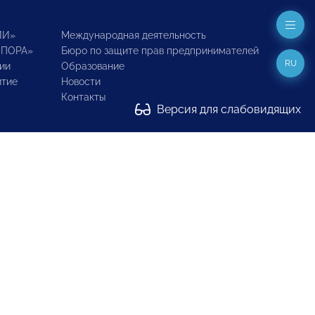
ИИ»
Международная деятельность
ОПОРА»
Бюро по защите прав предпринимателей
RU
ии
Образование
итие
Новости
Контакты
Версия для слабовидящих