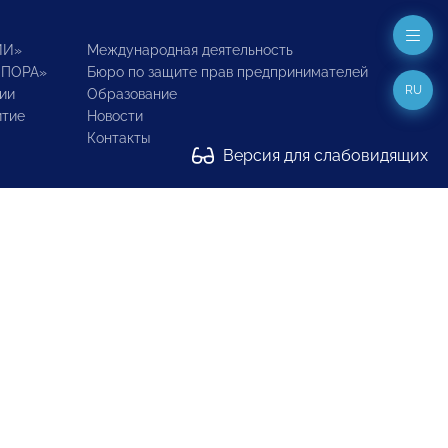
ИИ»
Международная деятельность
ОПОРА»
Бюро по защите прав предпринимателей
RU
ии
Образование
итие
Новости
Контакты
Версия для слабовидящих