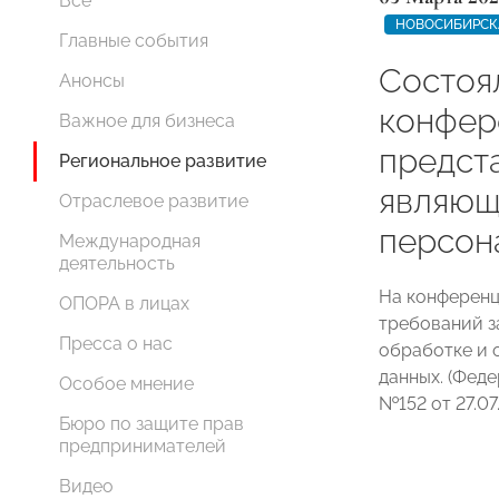
Все
НОВОСИБИРСК
Главные события
Состоя
Анонсы
конфер
Важное для бизнеса
предст
Региональное развитие
являющ
Отраслевое развитие
персон
Международная
деятельность
На конферен
ОПОРА в лицах
требований з
Пресса о нас
обработке и 
данных. (Фед
Особое мнение
№152 от 27.07.
Бюро по защите прав
предпринимателей
Видео