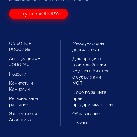
Вступи в «ОПОРУ»
Об «ОПОРЕ
Международная
РОССИИ»
деятельность
Ассоциация «НП
Декларация о
«ОПОРА»
взаимодействии
крупного бизнеса
Новости
с субъектами
Комитеты и
МСП
Комиссии
Бюро по защите
Региональное
прав
развитие
предпринимателей
Экспертиза и
Образование
Аналитика
Проекты