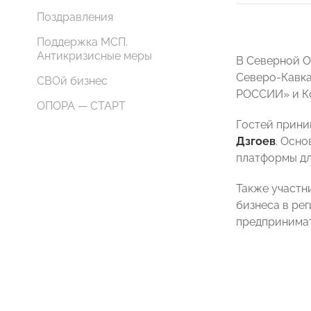
Поздравления
Поддержка МСП.
Антикризисные меры
В Северной О
Северо-Кавка
СВОй бизнес
РОССИИ» и К
ОПОРА — СТАРТ
Гостей прин
Дзгоев
. Осн
платформы дл
Также участн
бизнеса в ре
предпринимат