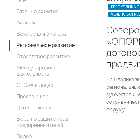
Все
РЕСПУБЛИКА С
Главные события
ЧЕЧЕНСКАЯ РЕ
Анонсы
Северо
Важное для бизнеса
«ОПОР
Региональное развитие
догово
Отраслевое развитие
продви
Международная
деятельность
Во Владикавк
ОПОРА в лицах
региональны
субъектов СК
Пресса о нас
сотрудничест
Особое мнение
форуму.
Бюро по защите прав
предпринимателей
Видео