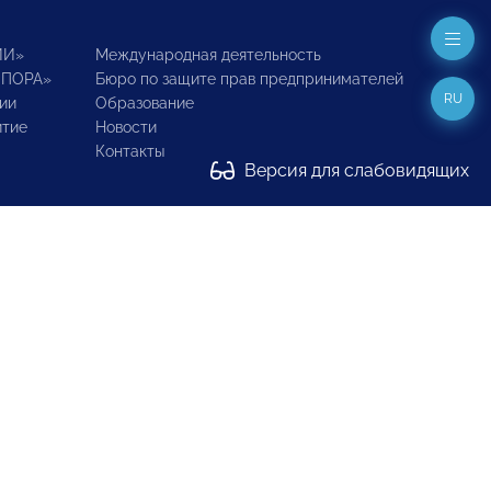
ИИ»
Международная деятельность
ОПОРА»
Бюро по защите прав предпринимателей
RU
ии
Образование
итие
Новости
Контакты
Версия для слабовидящих