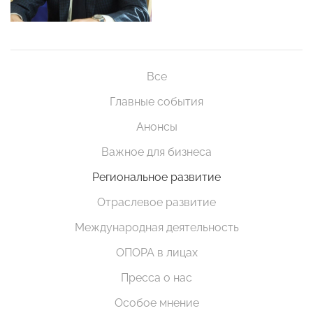
Все
Главные события
Анонсы
Важное для бизнеса
Региональное развитие
Отраслевое развитие
Международная деятельность
ОПОРА в лицах
Пресса о нас
Особое мнение