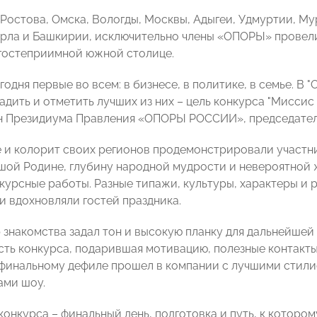
 Ростова, Омска, Вологды, Москвы, Адыгеи, Удмуртии, Му
Орла и Башкирии, исключительно члены «ОПОРЫ» провели
гостеприимной южной столице.
одня первые во всем: в бизнесе, в политике, в семье. В
адить и отметить лучших из них – цель конкурса "Миссис
н Президиума Правления «ОПОРЫ РОССИИ», председатель
 и колорит своих регионов продемонстрировали участни
шой Родине, глубину народной мудрости и невероятной 
курсные работы. Разные типажи, культуры, характеры и 
и вдохновляли гостей праздника.
 знакомства задал тон и высокую планку для дальнейшей
асть конкурса, подарившая мотивацию, полезные контакты
 финальному дефиле прошел в компании с лучшими стили
ами шоу.
конкурса – финальный день, подготовка и путь, к котор