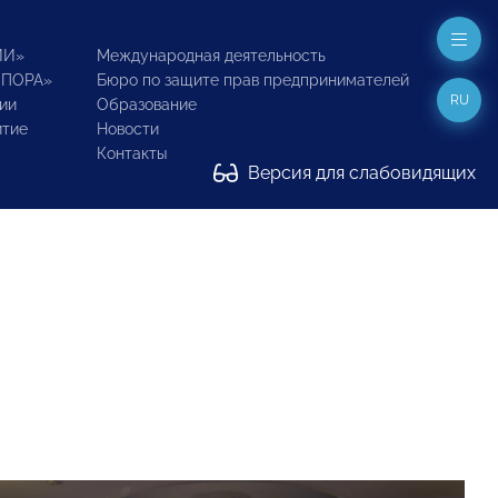
ИИ»
Международная деятельность
ОПОРА»
Бюро по защите прав предпринимателей
RU
ии
Образование
итие
Новости
Контакты
Версия для слабовидящих