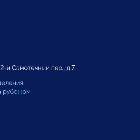
 2-й Самотечный пер., д.7.
деления
а рубежом