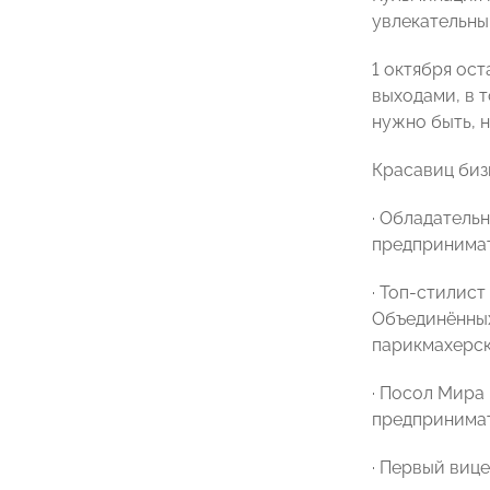
увлекательны
1 октября ос
выходами, в 
нужно быть, 
Красавиц биз
· Обладатель
предпринима
· Топ-стилис
Объединённых
парикмахерск
· Посол Мира
предпринима
· Первый виц