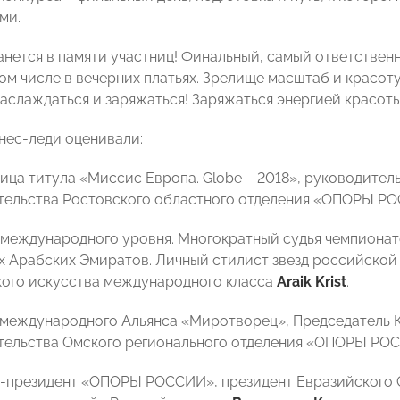
ми.
танется в памяти участниц! Финальный, самый ответствен
том числе в вечерних платьях. Зрелище масштаб и красот
наслаждаться и заряжаться! Заряжаться энергией красоты
нес-леди оценивали:
ница титула «Миссис Европа. Globe – 2018», руководител
тельства Ростовского областного отделения «ОПОРЫ 
т международного уровня. Многократный судья чемпионат
 Арабских Эмиратов. Личный стилист звезд российской
ого искусства международного класса
Araik Krist
.
 международного Альянса «Миротворец», Председатель 
тельства Омского регионального отделения «ОПОРЫ Р
е-президент «ОПОРЫ РОССИИ», президент Евразийского 