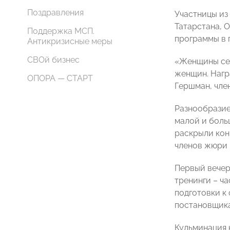
Поздравления
Участницы из
Татарстана, 
Поддержка МСП.
программы в 
Антикризисные меры
СВОй бизнес
«Женщины сег
женщин. Нагр
ОПОРА — СТАРТ
Гершман, чле
Разнообразие
малой и боль
раскрыли кон
членов жюри 
Первый вечер
тренинги – ч
подготовки к
постановщик
Кульминация 