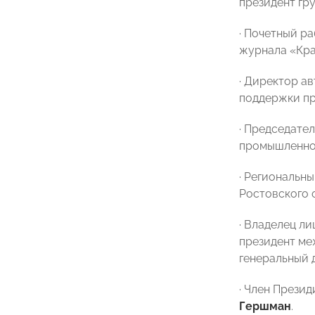
президент гр
· Почетный р
журнала «Кра
· Директор а
поддержки п
· Председате
промышленнос
· Региональн
Ростовского
· Владелец л
президент ме
генеральный 
· Член Прези
Гершман
.