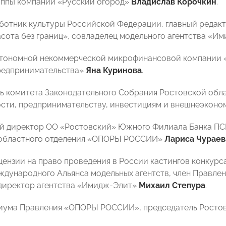
уппы компаний «Русский огород»
Владислав Корочкин
.
аботник культуры Российской Федерации, главный реда
сота без границ», совладелец модельного агентства «И
втономной некоммерческой микрофинансовой компании «
редпринимательства»
Яна Куринова
.
ль комитета Законодательного Собрания Ростовской обл
ти, предпринимательству, инвестициям и внешнеэконо
ый директор ОО «Ростовский» Южного Филиала Банка ПСБ
 областного отделения «ОПОРЫ РОССИИ»
Лариса Чураев
ицензии на право проведения в России кастингов конкур
ждународного Альянса модельных агентств, член Правлен
директор агентства «Имидж-Элит»
Михаил Степура
.
диума Правления «ОПОРЫ РОССИИ», председатель Ростов