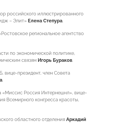
ктор российского иллюстрированного
мидж – Элит»
Елена Степура
.
Ростовское региональное агентство
асти по экономической политике,
мическим связям
Игорь Бураков
.
, вице-президент, член Совета
а
.
са «Миссис Россия Интернешнл», вице-
ия Всемирного конгресса красоты,
ского областного отделения
Аркадий