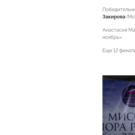
Победительни
Закирова
(Мо
Анастасия Ма
ноябрь».
Еще 12 финал