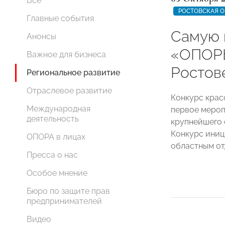
Все
РОСТОВСКАЯ О
Главные события
Самую 
Анонсы
«ОПОР
Важное для бизнеса
Ростов
Региональное развитие
Отраслевое развитие
Конкурс кра
Международная
первое мероп
деятельность
крупнейшего 
Конкурс иниц
ОПОРА в лицах
областным о
Пресса о нас
Особое мнение
Бюро по защите прав
предпринимателей
Видео