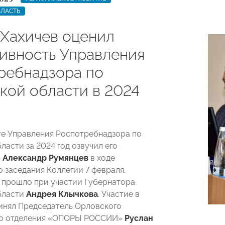
БЛАСТЬ
 Хахичев оценил
ивность Управления
ребнадзора по
кой области в 2024
те Управления Роспотребнадзора по
ласти за 2024 год озвучил его
ь
Александр Румянцев
в ходе
 заседания Коллегии 7 февраля.
прошло при участии Губернатора
бласти
Андрея Клычкова
. Участие в
инял Председатель Орловского
го отделения «ОПОРЫ РОССИИ»
Руслан