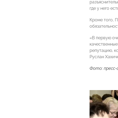
разъяснитель
где у него ес
Кроме того,
обязательнос
«В первую оч
качественные
репутацию, к
Руслан Хахич
Фото: пресс-