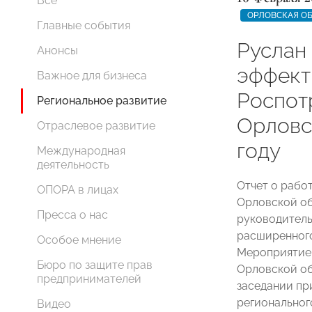
Все
ОРЛОВСКАЯ О
Главные события
Руслан
Анонсы
эффект
Важное для бизнеса
Роспот
Региональное развитие
Орловс
Отраслевое развитие
году
Международная
деятельность
Отчет о рабо
ОПОРА в лицах
Орловской об
Пресса о нас
руководител
расширенного
Особое мнение
Мероприятие 
Бюро по защите прав
Орловской о
предпринимателей
заседании пр
регионально
Видео