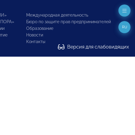
ИИ»
Международная деятельность
ОПОРА»
Бюро по защите прав предпринимателей
RU
ии
Образование
итие
Новости
Контакты
Версия для слабовидящих