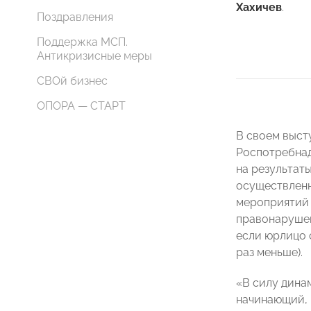
Хахичев
.
Поздравления
Поддержка МСП.
Антикризисные меры
СВОй бизнес
ОПОРА — СТАРТ
В своем выс
Роспотребнад
на результат
осуществленн
мероприятий 
правонарушени
если юрлицо о
раз меньше).
«В силу дина
начинающий, 