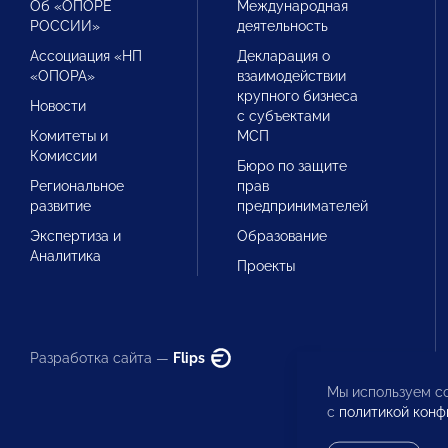
Об «ОПОРЕ
Международная
РОССИИ»
деятельность
Ассоциация «НП
Декларация о
«ОПОРА»
взаимодействии
крупного бизнеса
Новости
с субъектами
Комитеты и
МСП
Комиссии
Бюро по защите
Региональное
прав
развитие
предпринимателей
Экспертиза и
Образование
Аналитика
Проекты
Разработка сайта —
Flips
Мы используем co
с
политикой конф