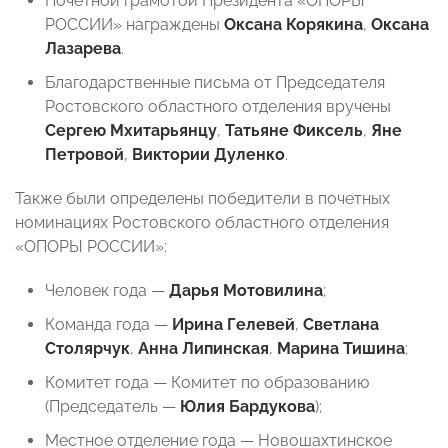
Почетной грамотой Президента «ОПОРЫ
РОССИИ» награждены
Оксана Корякина
,
Оксана
Лазарева
.
Благодарственные письма от Председателя
Ростовского областного отделения вручены
Сергею Мхитарьянцу
,
Татьяне Фиксель
,
Яне
Петровой
,
Виктории Дуленко
.
Также были определены победители в почетных
номинациях Ростовского областного отделения
«ОПОРЫ РОССИИ»:
Человек года —
Дарья Мотовилина
;
Команда года —
Ирина Гелевей
,
Светлана
Столярчук
,
Анна Липинская
,
Марина Тишина
;
Комитет года — Комитет по образованию
(Председатель —
Юлия Бардукова
);
Местное отделение года — Новошахтинское