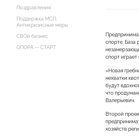
Поздравления
Поддержка МСП.
Антикризисные меры
Предпринима
СВОй бизнес
спорте. База
ОПОРА — СТАРТ
незамерзающе
спорт играет
«Новая гребн
нехватки кво
будут вдохно
что продуман
Валерьевич.
⠀
Второй проек
предпринима
хозяйств реги