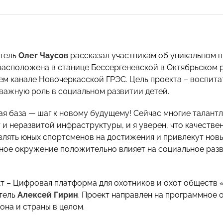
тель
Олег Чаусов
рассказал участникам об уникальном пр
 расположена в станице Бессергеневской в Октябрьском 
м канале Новочеркасской ГРЭС. Цель проекта – воспитат
 важную роль в социальном развитии детей.
⠀
ая база — шаг к новому будущему! Сейчас многие талантл
т и неразвитой инфраструктуры, и я уверен, что качеств
влять юных спортсменов на достижения и привлекут новы
ное окружение положительно влияет на социальное разви
т – Цифровая платформа для охотников и охот обществ
тель
Алексей Гирин
. Проект направлен на программное 
она и страны в целом.