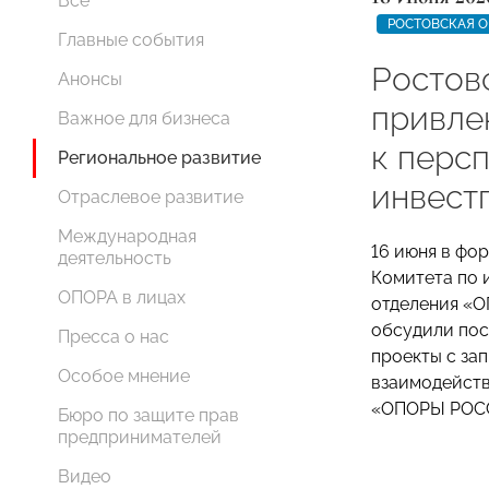
Все
РОСТОВСКАЯ О
Главные события
Ростов
Анонсы
привле
Важное для бизнеса
к перс
Региональное развитие
инвест
Отраслевое развитие
Международная
16 июня в фо
деятельность
Комитета по 
ОПОРА в лицах
отделения «О
обсудили пос
Пресса о нас
проекты с за
Особое мнение
взаимодейств
«ОПОРЫ РОС
Бюро по защите прав
предпринимателей
Видео