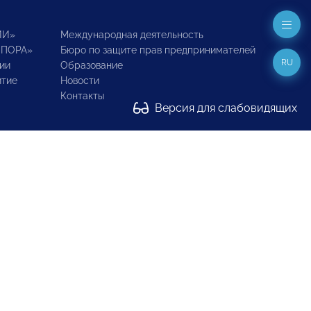
ИИ»
Международная деятельность
ОПОРА»
Бюро по защите прав предпринимателей
RU
ии
Образование
итие
Новости
Контакты
Версия для слабовидящих