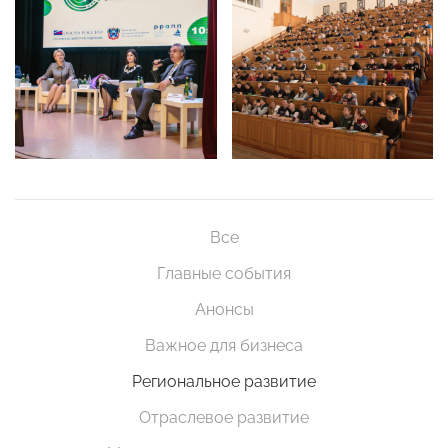
Все
Главные события
Анонсы
Важное для бизнеса
Региональное развитие
Отраслевое развитие