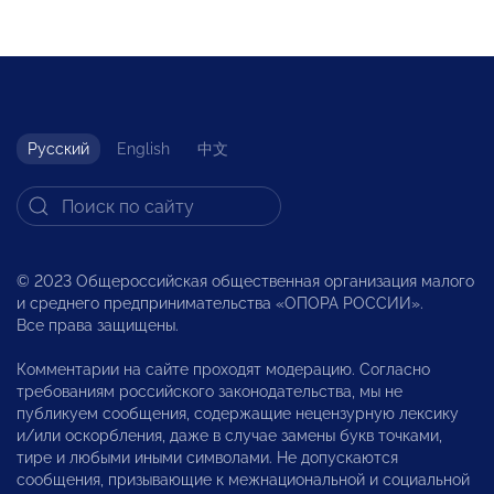
Русский
English
中文
© 2023 Общероссийская общественная организация малого
и среднего предпринимательства «ОПОРА РОССИИ».
Все права защищены.
Комментарии на сайте проходят модерацию. Согласно
требованиям российского законодательства, мы не
публикуем сообщения, содержащие нецензурную лексику
и/или оскорбления, даже в случае замены букв точками,
тире и любыми иными символами. Не допускаются
сообщения, призывающие к межнациональной и социальной