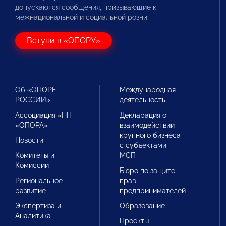
допускаются сообщения, призывающие к
межнациональной и социальной розни.
Вступи в «ОПОРУ»
Об «ОПОРЕ
Международная
РОССИИ»
деятельность
Ассоциация «НП
Декларация о
«ОПОРА»
взаимодействии
крупного бизнеса
Новости
с субъектами
Комитеты и
МСП
Комиссии
Бюро по защите
Региональное
прав
развитие
предпринимателей
Экспертиза и
Образование
Аналитика
Проекты