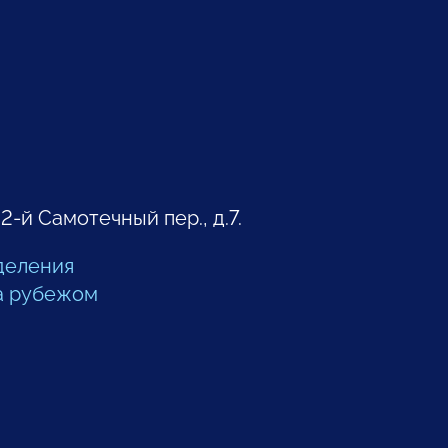
 2-й Самотечный пер., д.7.
деления
а рубежом