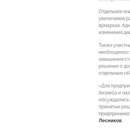
Отдельное вн
увеличения р
ярмарках. Ад
изменения де
Также участн
необходимост
завышения ст
решение о до
отдельным об
«Для предпри
бизнеса и на
обсуждались 
принятые реш
предпринима
Лесников
.