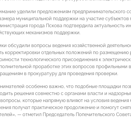
имание уделили предложениям предпринимательского со
азмера муниципальной поддержки на участие субъектов м
министрация города Пскова подтвердила актуальность и
йствующих механизмов поддержки.
ики обсудили вопросы ведения хозяйственной деятельно
ь корректировки отдельных положений по размещению 
оимости технологического присоединения к электрически
полнительной проработке этих вопросов профильными в
ращениям в прокуратуру для проведения проверки.
нимателей особенно важно, что подобные площадки поз
ходить решения совместно с органами власти и надзорн
вопросы, которые напрямую влияют на условия ведения б
ения получат практическое продолжение и помогут снят
телей», — отметил Председатель Попечительского Сов