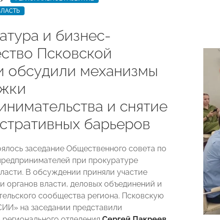
БЛАСТЬ
атура и бизнес-
ство Псковской
и обсудили механизмы
жки
инимательства и снятие
стративных барьеров
оялось заседание Общественного совета по
предпринимателей при прокуратуре
ласти. В обсуждении приняли участие
и органов власти, деловых объединений и
ельского сообщества региона. Псковскую
ИИ» на заседании представили
 регионального отделения
Сергей Пакреев
,