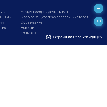
ИИ»
Международная деятельность
ОПОРА»
Бюро по защите прав предпринимателей
RU
ии
Образование
итие
Новости
Контакты
Версия для слабовидящих