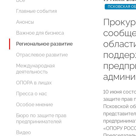
Все
ПСКОВСКАЯ О
Главные события
Прокур
Анонсы
сообще
Важное для бизнеса
област
Региональное развитие
поддер
Отраслевое развитие
предпр
Международная
деятельность
админи
ОПОРА в лицах
10 июня сост
Пресса о нас
защите прав 
Особое мнение
Псковской об
представител
Бюро по защите прав
предпринимат
предпринимателей
«ОПОРУ РОСС
Видео
Председатель