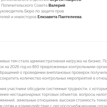
 Попечительского Совета
Валерий
уководитель Бюро по защите прав
телей и инвесторов
Елизавета Пантелеева
.
чевых тем стала административная нагрузка на бизнес.
ок на 2026 год из 850 предложенных контрольными орган
обращений о проведении внеплановых проверок получили 
сократить количество контрольных мероприятий в отно
ания участники обсудили системные трудности, с которым
ение нестационарных торговых объектов, вопросы нало
менений, земельные отношения, высокая стоимость техн
м сетям и взаимодействие с ресурсоснабжающими орга