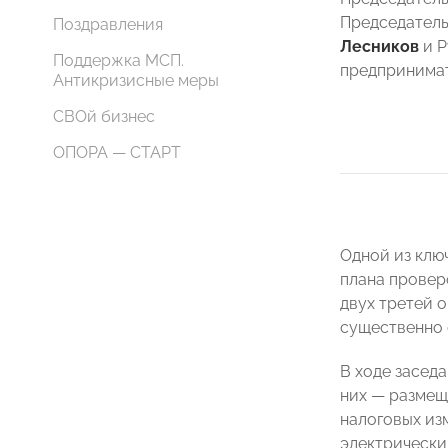
Председатель
Поздравления
Лесников
и Р
Поддержка МСП.
предпринима
Антикризисные меры
СВОй бизнес
ОПОРА — СТАРТ
Одной из клю
плана провер
двух третей 
существенно 
В ходе засед
них — размещ
налоговых из
электрически