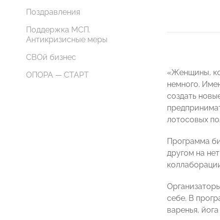
Поздравления
Поддержка МСП.
Антикризисные меры
СВОй бизнес
«Женщины, ко
ОПОРА — СТАРТ
немного. Име
создать новы
предпринимат
лотосовых по
Программа би
другом на не
коллаборации
Организаторы
себе. В прогр
варенья, йога