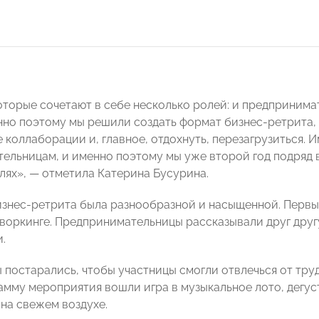
торые сочетают в себе несколько ролей: и предпринимате
нно поэтому мы решили создать формат бизнес-ретрита, 
е коллаборации и, главное, отдохнуть, перезагрузиться.
ельницам, и именно поэтому мы уже второй год подряд 
лях», — отметила Катерина Бусурина.
знес-ретрита была разнообразной и насыщенной. Первы
творкинге. Предпринимательницы рассказывали друг друг
.
 постарались, чтобы участницы смогли отвлечься от тру
амму мероприятия вошли игра в музыкальное лото, дегуст
 на свежем воздухе.