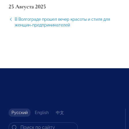
25 Августа 2025
В Волгограде прошел вечер красоты и стиля для
женщин-предпринимателей
Русский
English
中文