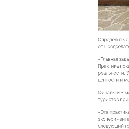
Определить с
от Председа
«Главная зад
Практика пок
реальности. Э
ценности и м
Финальным ме
туристов при
«Эта практик
эксперимента
следующий го