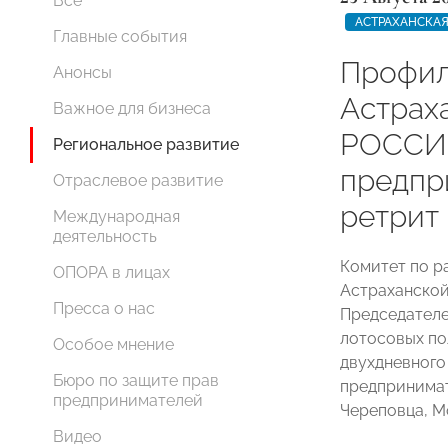
Все
АСТРАХАНСКАЯ
Главные события
Профил
Анонсы
Астрах
Важное для бизнеса
РОССИИ
Региональное развитие
предпр
Отраслевое развитие
ретрит
Международная
деятельность
Комитет по р
ОПОРА в лицах
Астраханско
Пресса о нас
Председател
лотосовых по
Особое мнение
двухдневного
Бюро по защите прав
предпринимат
предпринимателей
Череповца, М
Видео