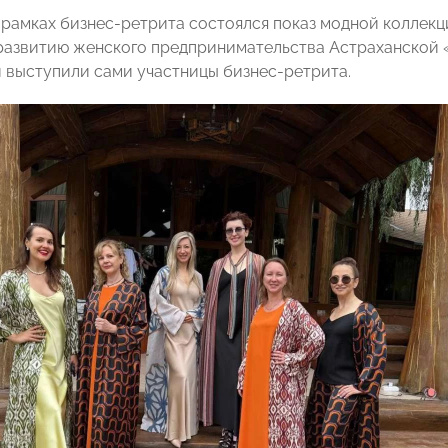
в рамках бизнес-ретрита состоялся показ модной коллекц
 развитию женского предпринимательства Астраханск
 выступили сами участницы бизнес-ретрита.