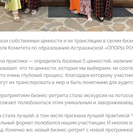
вои собственные ценности и их трансляцию в своем биз
теля Комитета по образованию Астраханской «ОПОРЫ 
ача практики — определить базовые 5 ценностей, наличие
азывает, что те ценности, которые мы выбираем, не соо
то очень глубокий процесс, благодаря которому участник
огут их транслировать в мир и быть понятными для аудит
роприятием бизнес-ретрита стала экскурсия на лотосовы
езжают полюбоваться этим уникальным и завораживающ
а стала лучшей, в том числе признана лучшей практикой 
льный формат полюбился нашим участницам. И многие из
д. Конечно же, новый бизнес-ретрит с новой программой