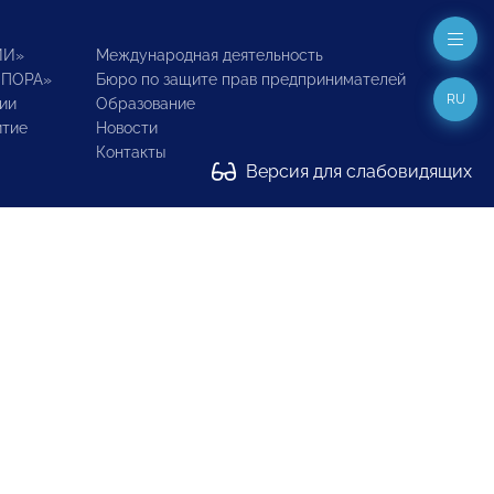
ИИ»
Международная деятельность
ОПОРА»
Бюро по защите прав предпринимателей
RU
ии
Образование
итие
Новости
Контакты
Версия для слабовидящих