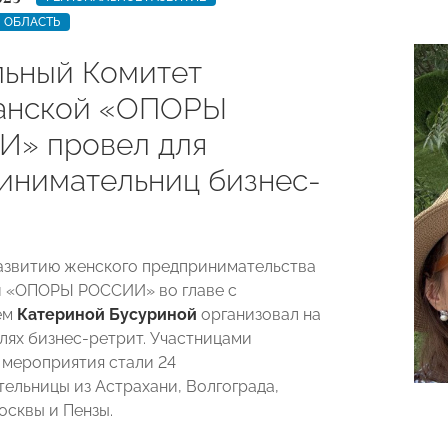
 ОБЛАСТЬ
ьный Комитет
анской «ОПОРЫ
» провел для
инимательниц бизнес-
азвитию женского предпринимательства
й «ОПОРЫ РОССИИ» во главе с
ем
Катериной Бусуриной
организовал на
лях бизнес-ретрит. Участницами
 мероприятия стали 24
ельницы из Астрахани, Волгограда,
осквы и Пензы.