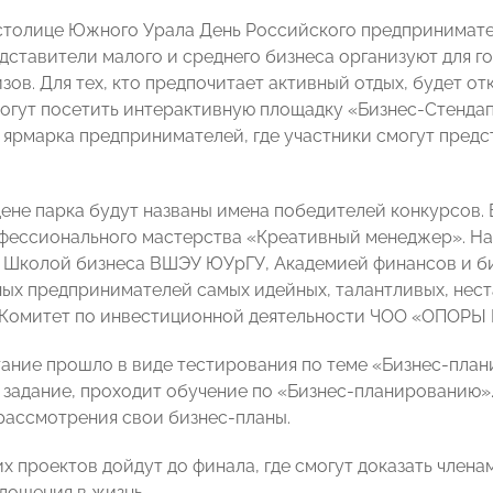
столице Южного Урала День Российского предпринимател
едставители малого и среднего бизнеса организуют для 
ов. Для тех, кто предпочитает активный отдых, будет от
гут посетить интерактивную площадку «Бизнес-Стендап»
 ярмарка предпринимателей, где участники смогут предс
цене парка будут названы имена победителей конкурсов. 
фессионального мастерства «Креативный менеджер». Н
 Школой бизнеса ВШЭУ ЮУрГУ, Академией финансов и б
ых предпринимателей самых идейных, талантливых, нес
 Комитет по инвестиционной деятельности ЧОО «ОПОРЫ
ание прошло в виде тестирования по теме «Бизнес-план
задание, проходит обучение по «Бизнес-планированию».
 рассмотрения свои бизнес-планы.
х проектов дойдут до финала, где смогут доказать члена
лощения в жизнь.