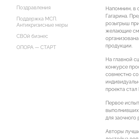
Поздравления
Напомним, в 
Гагарина. Пр
Поддержка МСП.
розыгрыш приз
Антикризисные меры
желающие смо
СВОй бизнес
организована
продукции.
ОПОРА — СТАРТ
На главной с
конкурсе про
совместно со
индивидуальн
проекта стал
Первое испыт
выполнивших 
для заочного
Авторы лучши
достойна воп