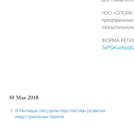
ЧОО «ОПОРА Р
предпринимат
обязательную
ФОРМА РЕГ
7xPSiKuehpqG
10 Мая 2018
В Мытищах обсудили перспективы развития
индустриальных парков