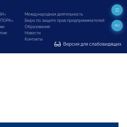
ИИ»
Международная деятельность
ОПОРА»
Бюро по защите прав предпринимателей
RU
ии
Образование
итие
Новости
Контакты
Версия для слабовидящих