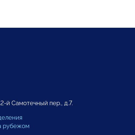
 2-й Самотечный пер., д.7.
деления
а рубежом