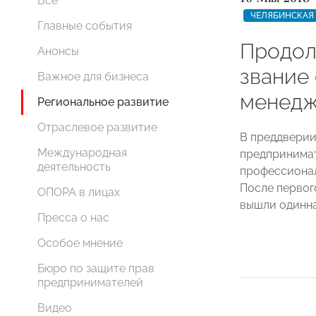
Все
ЧЕЛЯБИНСКАЯ
Главные события
Продол
Анонсы
звание
Важное для бизнеса
менед
Региональное развитие
Отраслевое развитие
В преддверии
Международная
предпринимат
деятельность
профессионал
После первог
ОПОРА в лицах
вышли одинна
Пресса о нас
Особое мнение
Бюро по защите прав
предпринимателей
Видео