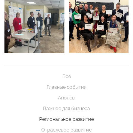
Все
Главные события
Анонсы
Важное для бизнеса
Региональное развитие
Отраслевое развитие