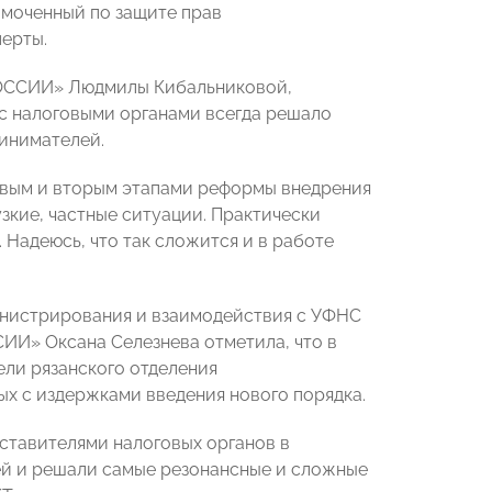
омоченный по защите прав
перты.
РОССИИ» Людмилы Кибальниковой,
с налоговыми органами всегда решало
инимателей.
рвым и вторым этапами реформы внедрения
зкие, частные ситуации. Практически
 Надеюсь, что так сложится и в работе
инистрирования и взаимодействия с УФНС
ИИ» Оксана Селезнева отметила, что в
ели рязанского отделения
х с издержками введения нового порядка.
тавителями налоговых органов в
й и решали самые резонансные и сложные