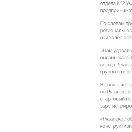
отдела №2 УФ
предпринимат
По словам пр
региональное
наиболее ост
«Нам удавало
онлайн-касс.
всегда, благ
группы с нов
В свою очере
по Рязанской
стартовый пе
зарегистриро
«Рязанское о
конструктивн