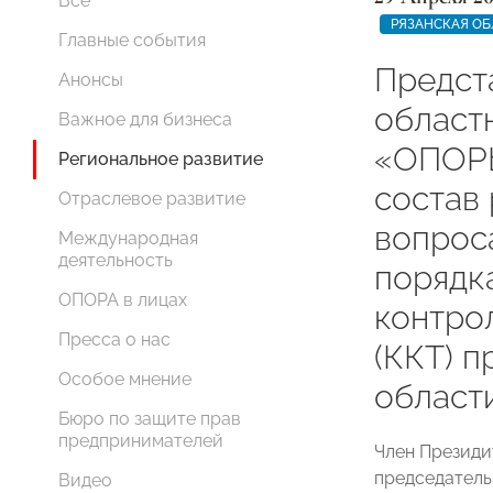
Все
РЯЗАНСКАЯ ОБ
Главные события
Предст
Анонсы
област
Важное для бизнеса
«ОПОР
Региональное развитие
состав
Отраслевое развитие
вопрос
Международная
деятельность
порядк
ОПОРА в лицах
контро
Пресса о нас
(ККТ) 
Особое мнение
област
Бюро по защите прав
предпринимателей
Член Презид
председатель
Видео