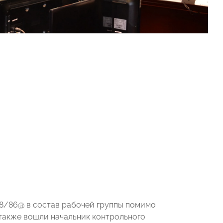
.8/86@ в состав рабочей группы помимо
также вошли начальник контрольного