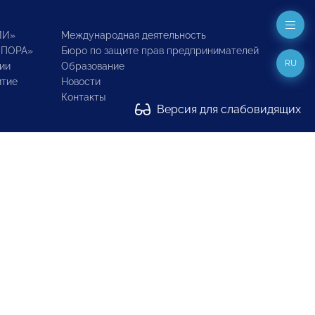
ИИ»
Международная деятельность
ОПОРА»
Бюро по защите прав предпринимателей
RU
ии
Образование
итие
Новости
Контакты
Версия для слабовидящих