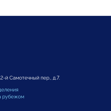
 2-й Самотечный пер., д.7.
деления
а рубежом