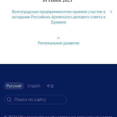
10 Июня 2025
Волгоградские предприниматели приняли участие в
заседании Российско-Армянского делового совета в
Ереване
Региональное развитие
Русский
English
中文