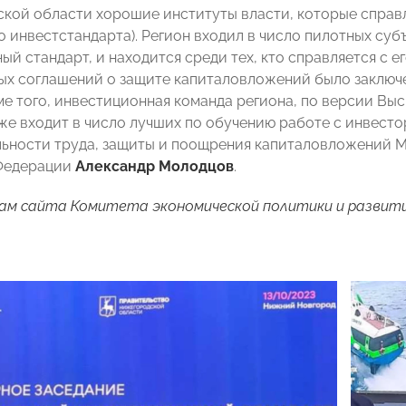
ской области хорошие институты власти, которые справ
о инвестстандарта). Регион входил в число пилотных су
й стандарт, и находится среди тех, кто справляется с ег
ых соглашений о защите капиталовложений было заключе
ме того, инвестиционная команда региона, по версии В
же входит в число лучших по обучению работе с инвест
ьности труда, защиты и поощрения капиталовложений М
Федерации
Александр Молодцов
.
лам
сайта
Комитета экономической политики и развит