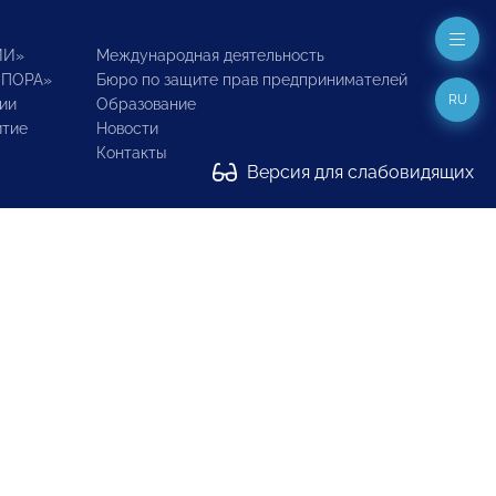
ИИ»
Международная деятельность
ОПОРА»
Бюро по защите прав предпринимателей
RU
ии
Образование
итие
Новости
Контакты
Версия для слабовидящих