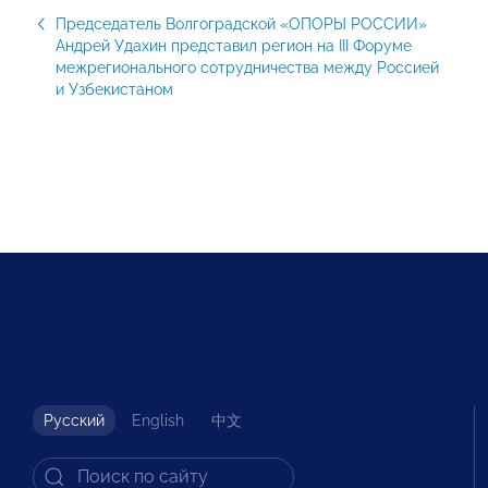
Председатель Волгоградской «ОПОРЫ РОССИИ»
Андрей Удахин представил регион на III Форуме
межрегионального сотрудничества между Россией
и Узбекистаном
Русский
English
中文