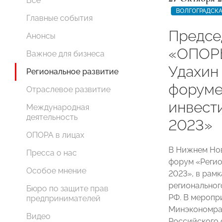
Все
ВОЛГОГРАДСКА
Главные события
Предсе
Анонсы
«ОПОР
Важное для бизнеса
Удахин 
Региональное развитие
форуме
Отраслевое развитие
инвест
Международная
деятельность
2023»
ОПОРА в лицах
В Нижнем Но
Пресса о нас
форум «Регио
Особое мнение
2023», в рам
региональног
Бюро по защите прав
РФ. В меропр
предпринимателей
Минэкономраз
Видео
Российского 