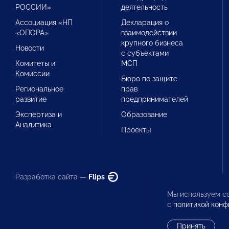
РОССИИ»
деятельность
Ассоциация «НП
Декларация о
«ОПОРА»
взаимодействии
крупного бизнеса
Новости
с субъектами
Комитеты и
МСП
Комиссии
Бюро по защите
Региональное
прав
развитие
предпринимателей
Экспертиза и
Образование
Аналитика
Проекты
Разработка сайта —
Flips
Мы используем co
с
политикой конф
Принять