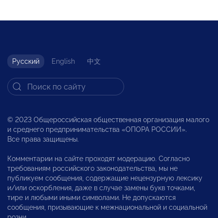
Русский
English
中文
© 2023 Общероссийская общественная организация малого
и среднего предпринимательства «ОПОРА РОССИИ».
Все права защищены.
Комментарии на сайте проходят модерацию. Согласно
требованиям российского законодательства, мы не
публикуем сообщения, содержащие нецензурную лексику
и/или оскорбления, даже в случае замены букв точками,
тире и любыми иными символами. Не допускаются
сообщения, призывающие к межнациональной и социальной
розни.