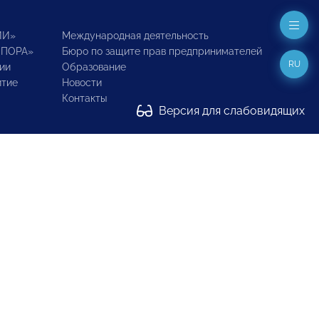
ИИ»
Международная деятельность
ОПОРА»
Бюро по защите прав предпринимателей
RU
ии
Образование
итие
Новости
Контакты
Версия для слабовидящих