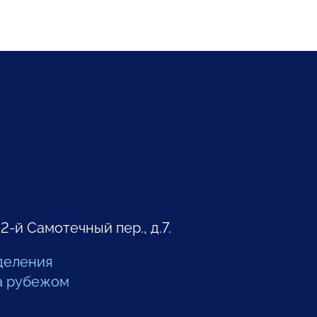
 2-й Самотечный пер., д.7.
деления
а рубежом