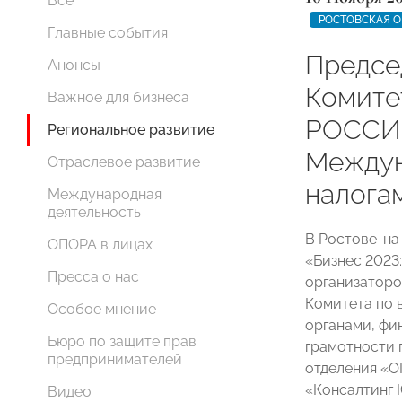
Все
РОСТОВСКАЯ О
Главные события
Предсе
Анонсы
Комите
Важное для бизнеса
РОССИИ
Региональное развитие
Междун
Отраслевое развитие
налога
Международная
деятельность
В Ростове-н
ОПОРА в лицах
«Бизнес 2023:
Пресса о нас
организаторо
Комитета по 
Особое мнение
органами, фи
Бюро по защите прав
грамотности 
предпринимателей
отделения «
«Консалтинг
Видео