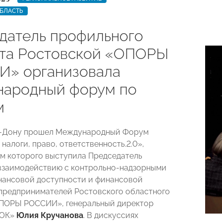
БЛАСТЬ
датель профильного
та Ростовской «ОПОРЫ
» организовала
ародный форум по
м
а-Дону прошел Международный Форум
 налоги, право, ответственность.2.0»,
м которого выступила Председатель
взаимодействию с контрольно-надзорными
нансовой доступности и финансовой
предпринимателей Ростовского областного
ОПОРЫ РОССИИ», генеральный директор
 ЮК»
Юлия Кручанова
. В дискуссиях