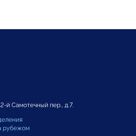
 2-й Самотечный пер., д.7.
деления
а рубежом