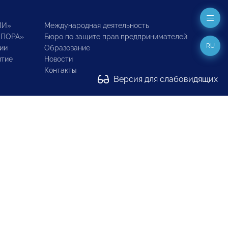
ИИ»
Международная деятельность
ОПОРА»
Бюро по защите прав предпринимателей
RU
ии
Образование
итие
Новости
Контакты
Версия для слабовидящих