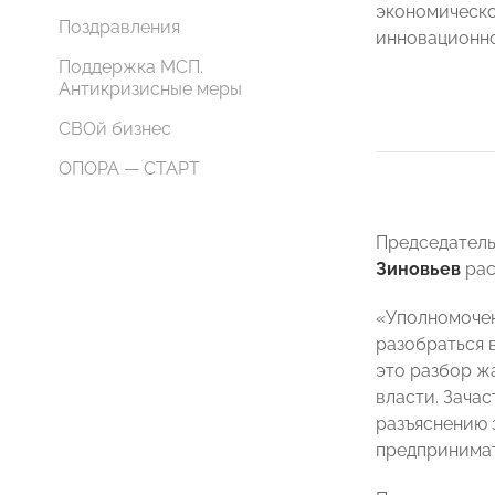
экономическо
Поздравления
инновационно
Поддержка МСП.
Антикризисные меры
СВОй бизнес
ОПОРА — СТАРТ
Председател
Зиновьев
рас
«Уполномочен
разобраться 
это разбор ж
власти. Зача
разъяснению 
предпринимат