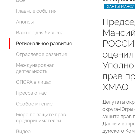
Все
ХАНТЫ-МАНСИ
Главные события
Предсе
Анонсы
Манси
Важное для бизнеса
РОССИИ
Региональное развитие
оценил
Отраслевое развитие
Уполно
Международная
деятельность
прав п
ОПОРА в лицах
ХМАО
Пресса о нас
Депутаты окр
Особое мнение
округа-Югры 
Бюро по защите прав
защите прав 
предпринимателей
Данный вопро
думского Ком
Видео