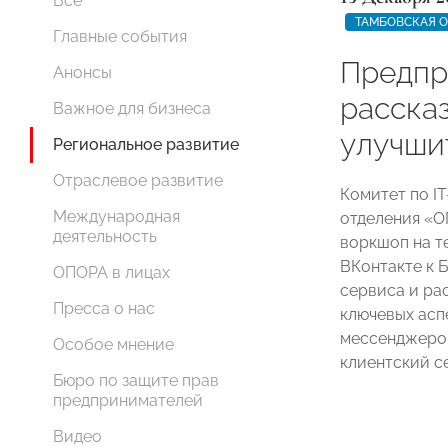
Все
ТАМБОВСКАЯ 
Главные события
Предпр
Анонсы
расска
Важное для бизнеса
улучши
Региональное развитие
Отраслевое развитие
Комитет по I
Международная
отделения «
деятельность
воркшоп на т
ВКонтакте к 
ОПОРА в лицах
сервиса и ра
Пресса о нас
ключевых асп
мессенджеров
Особое мнение
клиентский с
Бюро по защите прав
предпринимателей
Видео