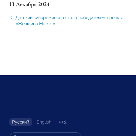
13 Декабря 2024
Детский кинорежиссер стала победителем проекта
«Женщина Может»
Русский
English
中文