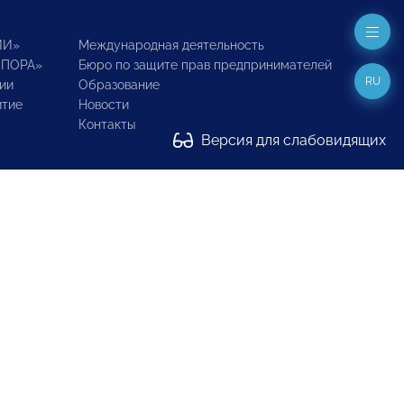
ИИ»
Международная деятельность
ОПОРА»
Бюро по защите прав предпринимателей
RU
ии
Образование
итие
Новости
Контакты
Версия для слабовидящих