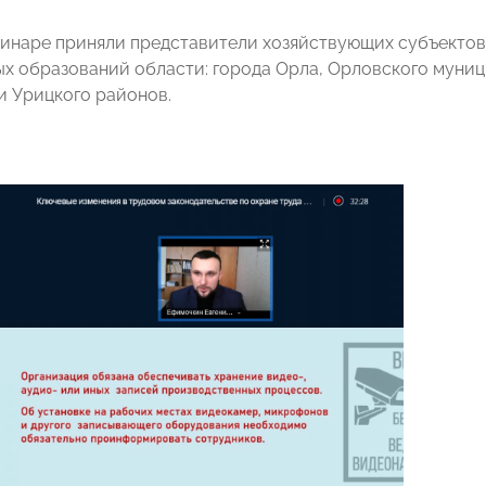
бинаре приняли представители хозяйствующих субъекто
х образований области: города Орла, Орловского муници
и Урицкого районов.