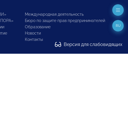
ИИ»
Международная деятельность
ОПОРА»
Бюро по защите прав предпринимателей
RU
ии
Образование
итие
Новости
Контакты
Версия для слабовидящих