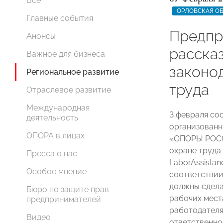
Все
ОРЛОВСКАЯ О
Главные события
Предпр
Анонсы
расска
Важное для бизнеса
законо
Региональное развитие
труда
Отраслевое развитие
Международная
3 февраля со
деятельность
организованн
ОПОРА в лицах
«ОПОРЫ РОСС
охране труда
Пресса о нас
LaborAssistan
Особое мнение
соответствии
должны сдела
Бюро по защите прав
рабочих места
предпринимателей
работодателя 
Видео
ответственно