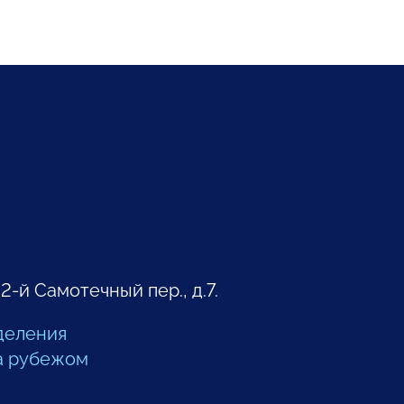
 2-й Самотечный пер., д.7.
деления
а рубежом