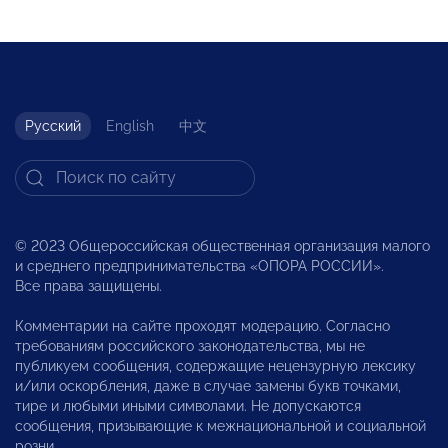
Русский
English
中文
© 2023 Общероссийская общественная организация малого
и среднего предпринимательства «ОПОРА РОССИИ».
Все права защищены.
Комментарии на сайте проходят модерацию. Согласно
требованиям российского законодательства, мы не
публикуем сообщения, содержащие нецензурную лексику
и/или оскорбления, даже в случае замены букв точками,
тире и любыми иными символами. Не допускаются
сообщения, призывающие к межнациональной и социальной
розни.