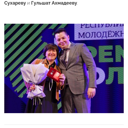
Сухареву
и
Гульшат Ахмадееву
.