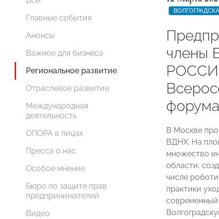
Все
ВОЛГОГРАДСКА
Главные события
Предпр
Анонсы
члены 
Важное для бизнеса
РОССИИ
Региональное развитие
Всерос
Отраслевое развитие
форума
Международная
деятельность
В Москве пр
ОПОРА в лицах
ВДНХ. На пло
Пресса о нас
множество ин
области, соз
Особое мнение
числе роботи
Бюро по защите прав
практики ухо
предпринимателей
современный 
Волгоградск
Видео