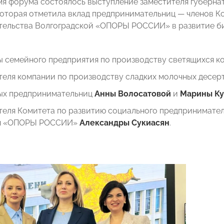
мя форума состоялось выступление заместителя губерн
 которая отметила вклад предпринимательниц — членов К
ельства Волгоградской «ОПОРЫ РОССИИ» в развитие биз
ы семейного предприятия по производству светящихся 
теля компании по производству сладких молочных десер
ых предпринимательниц
Анны Волосатовой
и
Марины К
теля Комитета по развитию социального предпринимател
ия «ОПОРЫ РОССИИ»
Александры Сукиасян
.