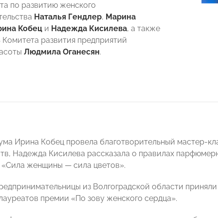
та по развитию женского
тельства
Наталья Гендлер
,
Марина
рина Кобец
и
Надежда Кисилева
, а также
 Комитета развития предприятий
расоты
Людмила Оганесян
.
ума Ирина Кобец провела благотворительный мастер-кла
тв, Надежда Кисилева рассказала о правилах парфюмерн
 «Сила женщины — сила цветов».
предпринимательницы из Волгоградской области приняли
лауреатов премии «По зову женского сердца».