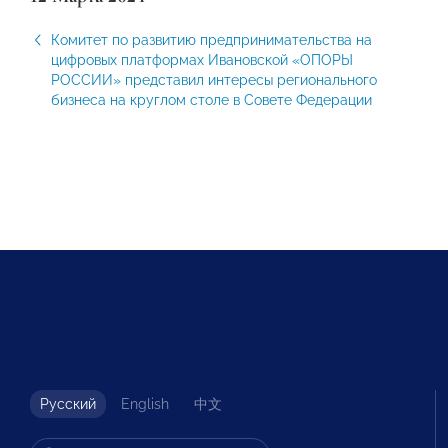
Комитет по развитию предпринимательства на
цифровых платформах Ивановской «ОПОРЫ
РОССИИ» представил интересы регионального
бизнеса на круглом столе в Совете Федерации
Русский
English
中文