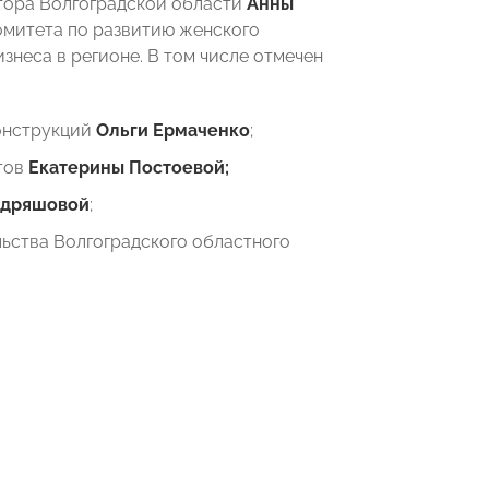
атора Волгоградской области
Анны
омитета по развитию женского
неса в регионе. В том числе отмечен
конструкций
Ольги Ермаченко
;
тов
Екатерины Постоевой;
удряшовой
;
ьства Волгоградского областного