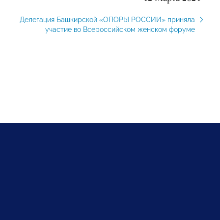
Делегация Башкирской «ОПОРЫ РОССИИ» приняла
участие во Всероссийском женском форуме