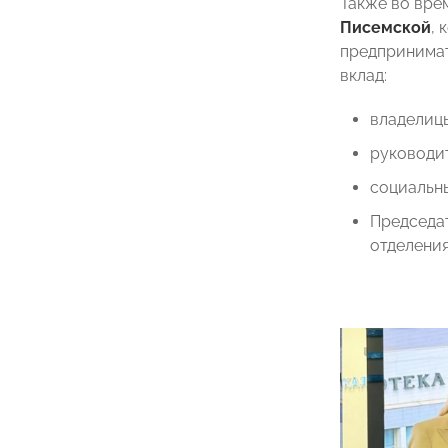
Также во вре
Писемской
,
предпринимат
вклад:
владелиц
руководи
социальн
Председа
отделен