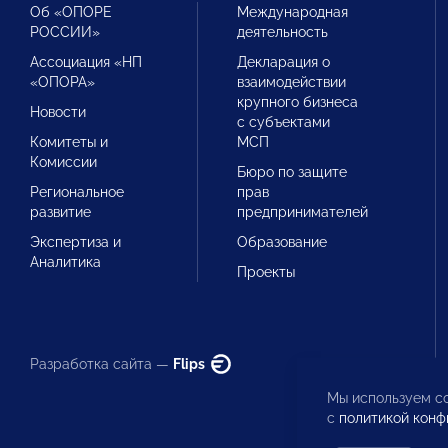
Об «ОПОРЕ
Международная
РОССИИ»
деятельность
Ассоциация «НП
Декларация о
«ОПОРА»
взаимодействии
крупного бизнеса
Новости
с субъектами
Комитеты и
МСП
Комиссии
Бюро по защите
Региональное
прав
развитие
предпринимателей
Экспертиза и
Образование
Аналитика
Проекты
Разработка сайта —
Flips
Мы используем co
с
политикой конф