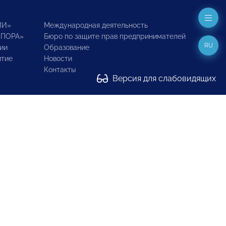
ИИ»
Международная деятельность
ОПОРА»
Бюро по защите прав предпринимателей
RU
ии
Образование
итие
Новости
Контакты
Версия для слабовидящих