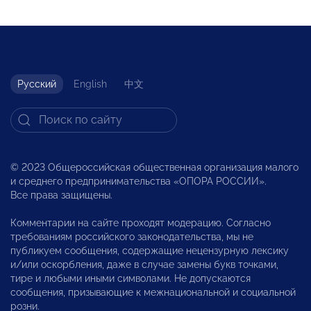
Русский
English
中文
© 2023 Общероссийская общественная организация малого
и среднего предпринимательства «ОПОРА РОССИИ».
Все права защищены.
Комментарии на сайте проходят модерацию. Согласно
требованиям российского законодательства, мы не
публикуем сообщения, содержащие нецензурную лексику
и/или оскорбления, даже в случае замены букв точками,
тире и любыми иными символами. Не допускаются
сообщения, призывающие к межнациональной и социальной
розни.