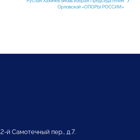
Руслан Хахичев вновь избран Председателем
Орловской «ОПОРЫ РОССИИ»
 2-й Самотечный пер., д.7.