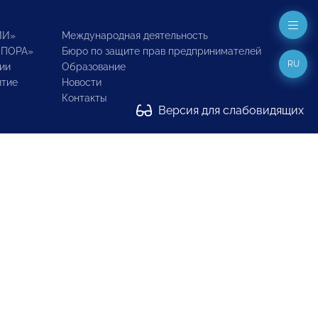
ИИ»
Международная деятельность
ОПОРА»
Бюро по защите прав предпринимателей
RU
ии
Образование
итие
Новости
Контакты
Версия для слабовидящих