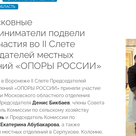
ОБЛАСТЬ
ковные
иниматели подвели
частия во II Слете
дателей местных
ений «ОПОРЫ РОССИИ»
в Воронеже II Слете Председателей
елений «ОПОРЫ РОССИИ» приняли участие
и Московского областного отделения:
Председателя
Денис Бикбаев
, члены Совета
ль Комиссии по сельскому хозяйству
нь
и Председатель Комиссии по
ю
Екатерина Абубакарова
, а также
 местных отделений в Серпухове, Коломне,