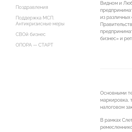
Видном и Люб
Поздравления
предпринимат
из различных
Поддержка МСП.
Антикризисные меры
Правительств
предпринимат
СВОй бизнес
бизнес» и ре
ОПОРА — СТАРТ
Основными те
маркировка, 
налоговом за
В рамках Сле
ремесленнико