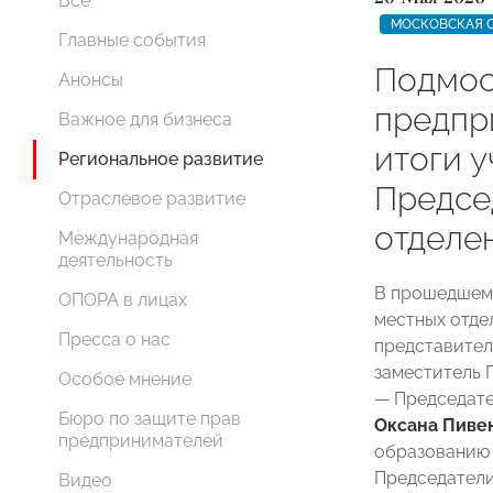
Все
МОСКОВСКАЯ 
Главные события
Подмос
Анонсы
предпр
Важное для бизнеса
итоги у
Региональное развитие
Предсе
Отраслевое развитие
отдел
Международная
деятельность
В прошедшем 
ОПОРА в лицах
местных отд
Пресса о нас
представител
заместитель 
Особое мнение
— Председате
Бюро по защите прав
Оксана Пиве
предпринимателей
образовани
Председатели
Видео