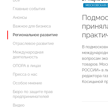
Все
МОСКОВСКАЯ 
Главные события
Подмос
Анонсы
приняла
Важное для бизнеса
практи
Региональное развитие
Отраслевое развитие
В подмосковн
Международная
международны
деятельность
вопросам эко
товаров. Мос
ОПОРА в лицах
РОССИИ» в ли
Пресса о нас
редактора га
Косицыной пр
Особое мнение
Бюро по защите прав
предпринимателей
Видео