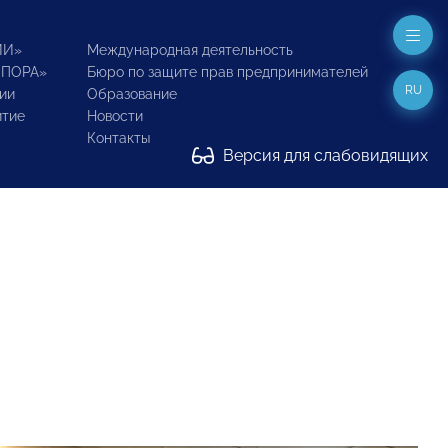
ИИ»
Международная деятельность
ОПОРА»
Бюро по защите прав предпринимателей
RU
ии
Образование
итие
Новости
Контакты
Версия для слабовидящих