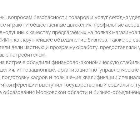
ны, вопросам безопасности товаров и услуг сегодня уде
се играют и общественные движения, профильные ассоц
внодушны к качеству предлагаемых на полках магазинов 
И», как крупнейшее объединение бизнеса, также со сво
ели вели частную и прозрачную работу, предоставляли у
зь с потребителем.
 на встрече обсудили финансово-экономическую стабильн
ения, инновационные, организационно-управленческие 
 подготовку кадров и повышение квалификации специал
м конференции выступил Государственный социально-г
 образования Московской области и бизнес-объединени