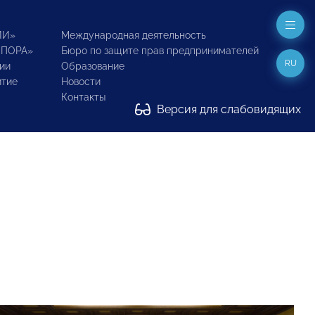
ИИ»
Международная деятельность
ОПОРА»
Бюро по защите прав предпринимателей
RU
ии
Образование
итие
Новости
Контакты
Версия для слабовидящих