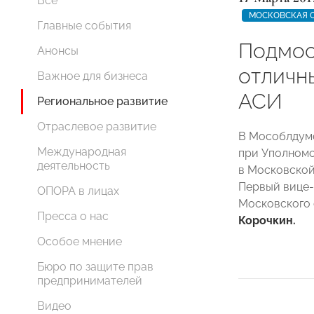
Все
МОСКОВСКАЯ 
Главные события
Подмос
Анонсы
отличн
Важное для бизнеса
АСИ
Региональное развитие
Отраслевое развитие
В Мособлдуме
Международная
при Уполномо
деятельность
в Московской
Первый вице-
ОПОРА в лицах
Московского 
Пресса о нас
Корочкин.
Особое мнение
Бюро по защите прав
предпринимателей
Видео