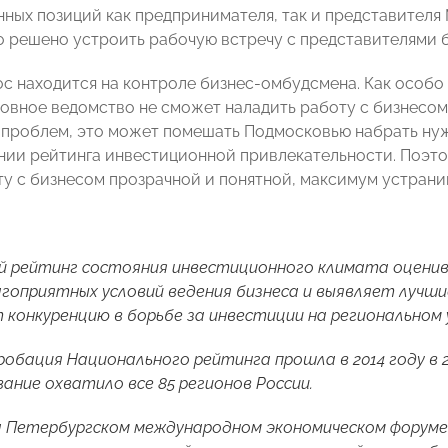
нных позиций как предпринимателя, так и представител
о решено устроить рабочую встречу с представителями 
с находится на контроле бизнес-омбудсмена. Как особо
овное ведомство не сможет наладить работу с бизнесом
 проблем, это может помешать Подмосковью набрать нуж
нии рейтинга инвестиционной привлекательности. Поэто
ту с бизнесом прозрачной и понятной, максимум устран
 рейтинг состояния инвестиционного климата оценив
гоприятных условий ведения бизнеса и выявляет лучши
конкуренцию в борьбе за инвестиции на региональном 
обация Национального рейтинга прошла в 2014 году в 2
вание охватило все 85 регионов России.
на Петербургском международном экономическом форум