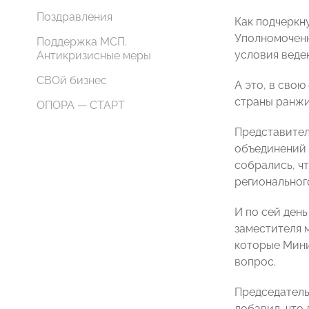
Поздравления
Как подчеркн
Уполномоченн
Поддержка МСП.
условия веде
Антикризисные меры
СВОй бизнес
А это, в сво
страны ранжи
ОПОРА — СТАРТ
Представител
объединений 
собрались, ч
региональног
И по сей ден
заместителя 
которые Мини
вопрос.
Председатель
добавил, что