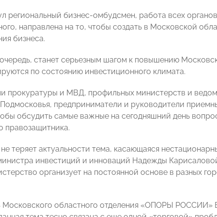
ул региональный бизнес-омбудсмен, работа всех органов 
ого, направлена на то, чтобы создать в Московской об
ния бизнеса.
ю очередь, станет серьезным шагом к повышению Московск
руются по состоянию инвестиционного климата.
и прокуратуры и МВД, профильных министерств и ведом
Подмосковья, предприниматели и руководители приемн
тобы обсудить самые важные на сегодняшний день вопро
о правозащитника.
ь не теряет актуальности тема, касающаяся нестационарн
министра инвестиций и инноваций Надежды Карисаловой,
стерство организует на постоянной основе в разных гор
 Московского областного отделения «ОПОРЫ РОССИИ» В
 данная тема тесно связана с еще одной «торговой» проб