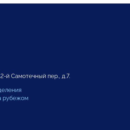
 2-й Самотечный пер., д.7.
деления
а рубежом