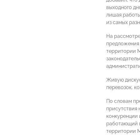
выходного дн
лишая работы
из самых раз
На рассмотре
предложения 
территории М
законодатель
администрати
Живую дискус
перевозок, к
По словам пр
присутствия 
конкуренции 
работающий в
территории М