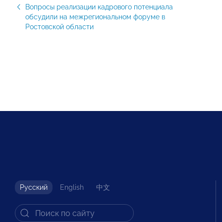
Вопросы реализации кадрового потенциала
обсудили на межрегиональном форуме в
Ростовской области
Русский
English
中文