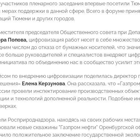
участников пленарного заседания впервые посетили Тюм
 мерах поддержки в данной сфере. Всего в форуме принял
аций Тюмени и других городов.
местителя председателя Общественного совета при Депа
ра Попова,
цифровизация работ несет в себе множество
дним числом до отказа от бумажных носителей, что знач
се больше руководителей и специалистов внедряют цифр
инициатива по объединению нас в сообщество усилит это
сом по внедрению цифровизации поделилась директор 
решения»
Елена Керзунова
. Она рассказала, что «Газпр
ссии провели инспектирование производственных объек
ции и технологий дополненной реальности. Подобные ин
верках.
ли Росприроднадзора, находясь на своих рабочих места
овали новые скважины "Газпром нефти" Оренбургской о
чило положительное заключение государственной эколо