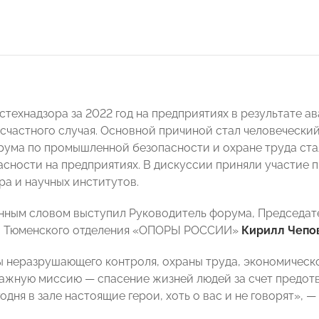
технадзора за 2022 год на предприятиях в результате ав
есчастного случая. Основной причиной стал человечески
рума по промышленной безопасности и охране труда ст
асности на предприятиях. В дискуссии приняли участие 
ра и научных институтов.
нным словом выступил Руководитель форума, Председа
и Тюменского отделения «ОПОРЫ РОССИИ»
Кирилл Чепов
 неразрушающего контроля, охраны труда, экономичес
ажную миссию — спасение жизней людей за счет предотв
одня в зале настоящие герои, хоть о вас и не говорят», —