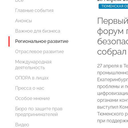
Все
ТЮМЕНСКАЯ О
Главные события
Первый
Анонсы
форум 
Важное для бизнеса
безопа
Региональное развитие
собрал
Отраслевое развитие
Международная
27 апреля в 
деятельность
промышленной
ОПОРА в лицах
Екатеринбург
проблемы и п
Пресса о нас
цифровизации
Особое мнение
органами кон
выступил Ком
Бюро по защите прав
Тюменского 
предпринимателей
при поддержк
Видео