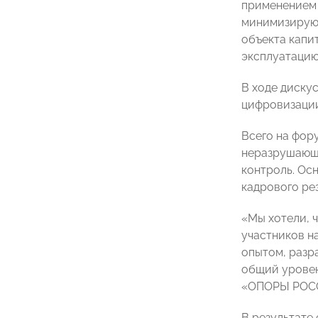
применением 
минимизируют
объекта капи
эксплуатацию
В ходе диску
цифровизации
Всего на фор
неразрушающе
контроль. Ос
кадрового ре
«Мы хотели, 
участников н
опытом, разр
общий уровен
«ОПОРЫ РО
В результате