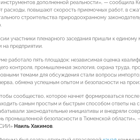
инструментов дополненной реальности», — сообщила Ке
 расходы, повышают скорость приемочных работ, в сжа
тального строительства природоохранному законодательс
.
ссии участники пленарного заседания пришли к единому
 на предприятии.
уме работало пять площадок: независимая оценка квалиф
го контроля, промышленная экология, охрана труда, п
новными темами для обсуждения стали вопросы импортоз
зерва, обмена успешным опытом и безопасности на прои
чтобы сообщество, которое начнет формироваться после 
аходить самым простым и быстрым способом ответы на с
абатывали законодательные инициативы и внедряли сов
ь промышленной безопасности в Тюменской области», 
ССИИ»
Наиль Хакимов
.
 форума был создан открытый отраслевой
канал
коммуник