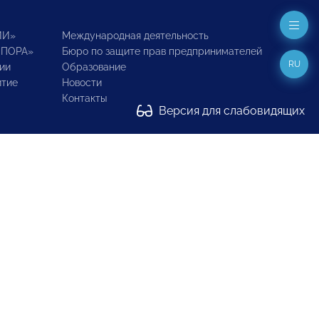
ИИ»
Международная деятельность
ОПОРА»
Бюро по защите прав предпринимателей
RU
ии
Образование
итие
Новости
Контакты
Версия для слабовидящих