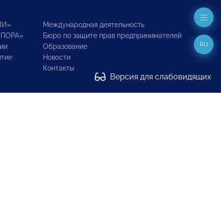
ИИ»
Международная деятельность
ОПОРА»
Бюро по защите прав предпринимателей
RU
ии
Образование
итие
Новости
Контакты
Версия для слабовидящих