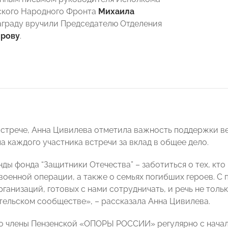
кого Народного Фронта
Михаила
награду вручили Председателю Отделения
рову
.
встрече, Анна Цивилева отметила важность поддержки в
а каждого участника встречи за вклад в общее дело.
нды фонда “Защитники Отечества” – заботиться о тех, кт
военной операции, а также о семьях погибших героев. С
ганизаций, готовых с нами сотрудничать, и речь не тольк
ельском сообществе», – рассказала Анна Цивилева.
о члены Пензенской «ОПОРЫ РОССИИ» регулярно с нача