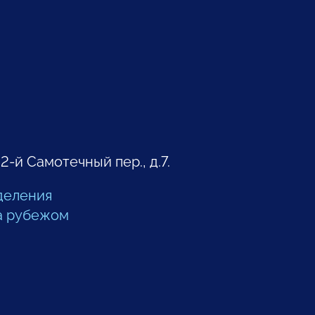
 2-й Самотечный пер., д.7.
деления
а рубежом