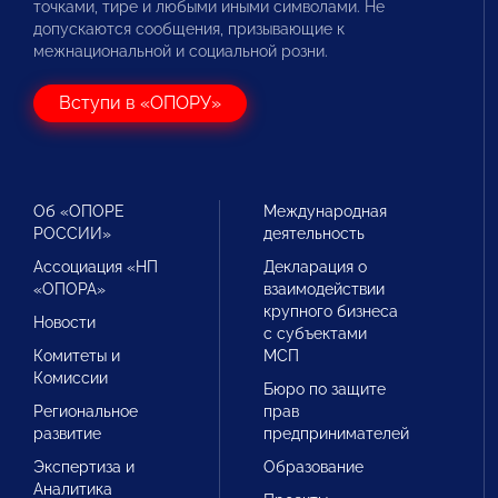
точками, тире и любыми иными символами. Не
допускаются сообщения, призывающие к
межнациональной и социальной розни.
Вступи в «ОПОРУ»
Об «ОПОРЕ
Международная
РОССИИ»
деятельность
Ассоциация «НП
Декларация о
«ОПОРА»
взаимодействии
крупного бизнеса
Новости
с субъектами
Комитеты и
МСП
Комиссии
Бюро по защите
Региональное
прав
развитие
предпринимателей
Экспертиза и
Образование
Аналитика