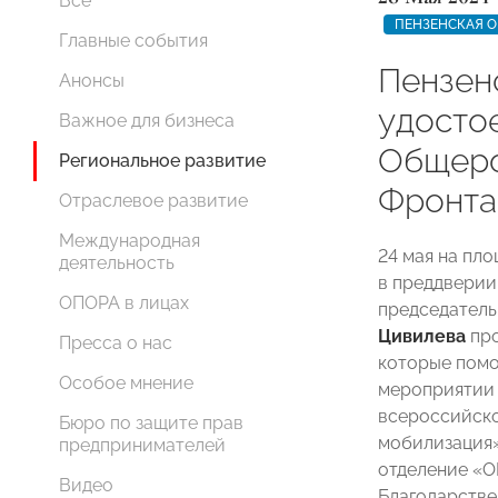
Все
ПЕНЗЕНСКАЯ О
Главные события
Пензен
Анонсы
удосто
Важное для бизнеса
Общеро
Региональное развитие
Фронта
Отраслевое развитие
Международная
24 мая на пл
деятельность
в преддверии
ОПОРА в лицах
председатель
Цивилева
про
Пресса о нас
которые помо
Особое мнение
мероприятии 
всероссийско
Бюро по защите прав
мобилизация»
предпринимателей
отделение «
Видео
Благодарств