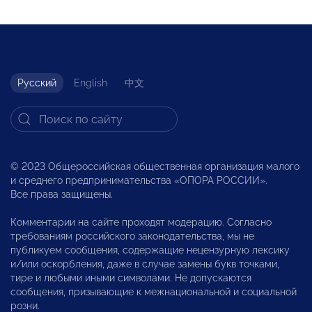
Русский
English
中文
© 2023 Общероссийская общественная организация малого
и среднего предпринимательства «ОПОРА РОССИИ».
Все права защищены.
Комментарии на сайте проходят модерацию. Согласно
требованиям российского законодательства, мы не
публикуем сообщения, содержащие нецензурную лексику
и/или оскорбления, даже в случае замены букв точками,
тире и любыми иными символами. Не допускаются
сообщения, призывающие к межнациональной и социальной
розни.