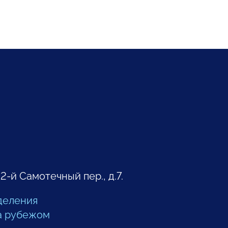
 2-й Самотечный пер., д.7.
деления
а рубежом