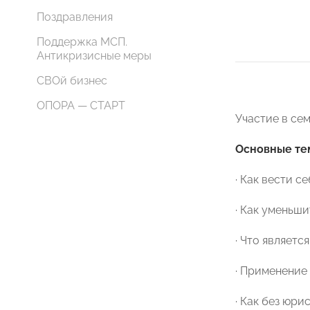
Поздравления
Поддержка МСП.
Антикризисные меры
СВОй бизнес
ОПОРА — СТАРТ
Участие в се
Основные те
· Как вести с
· Как уменьш
· Что являет
· Применение 
· Как без юри