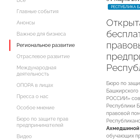
Все
РЕСПУБЛИКА 
Главные события
Открыт
Анонсы
беспла
Важное для бизнеса
правов
Региональное развитие
предпр
Отраслевое развитие
Респуб
Международная
деятельность
Бюро по защи
ОПОРА в лицах
Башкирского 
Пресса о нас
РОССИИ» сов
Республики Б
Особое мнение
правовой по
Бюро по защите прав
Республиканс
предпринимателей
Ахмедшиной
обучающих пр
Видео