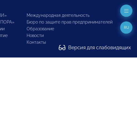
ИИ»
Международная деятельность
ОПОРА»
Бюро по защите прав предпринимателей
RU
ии
Образование
итие
Новости
Контакты
Версия для слабовидящих