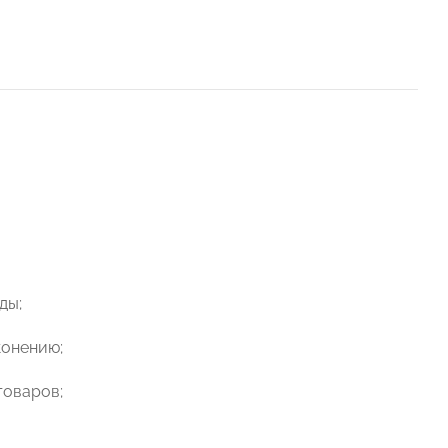
ды;
конению;
товаров;