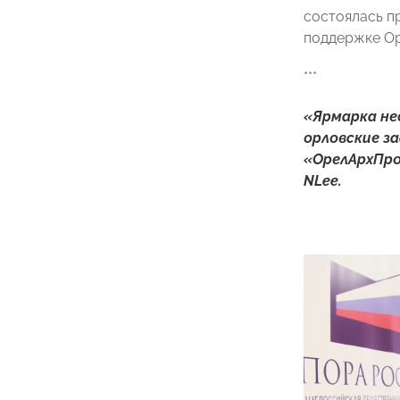
состоялась п
поддержке О
***
«Ярмарка нед
орловские з
«ОрелАрхПро
NLee.