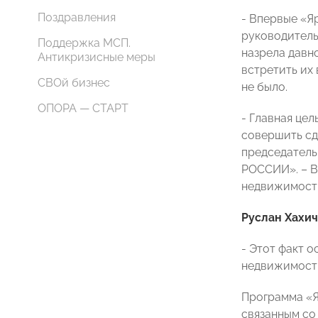
Поздравления
- Впервые «Я
руководитель
Поддержка МСП.
назрела давн
Антикризисные меры
встретить их 
СВОй бизнес
не было.
ОПОРА — СТАРТ
- Главная це
совершить сд
председатель
РОССИИ». – В
недвижимость
Руслан Хахи
- Этот факт 
недвижимости
Программа «Я
связанным со