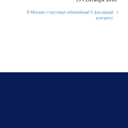
В Москве стартовал юбилейный V фасадный
конгресс