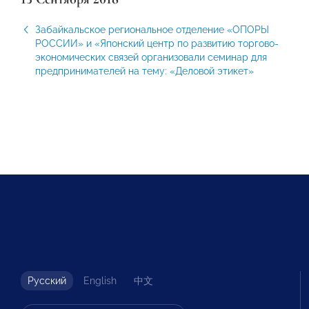
Забайкальское региональное отделение «ОПОРЫ
РОССИИ» и «Японский центр по развитию торгово-
экономических связей организовали семинар для
предпринимателей на тему: «Деловой этикет»
Русский
English
中文