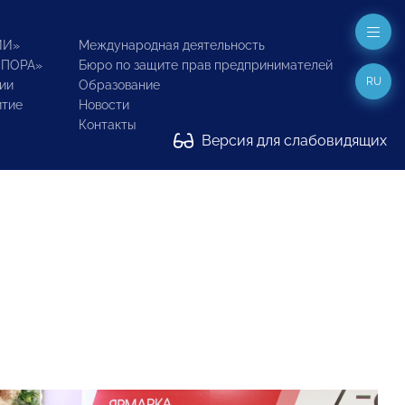
ИИ»
Международная деятельность
ОПОРА»
Бюро по защите прав предпринимателей
RU
ии
Образование
итие
Новости
Контакты
Версия для слабовидящих