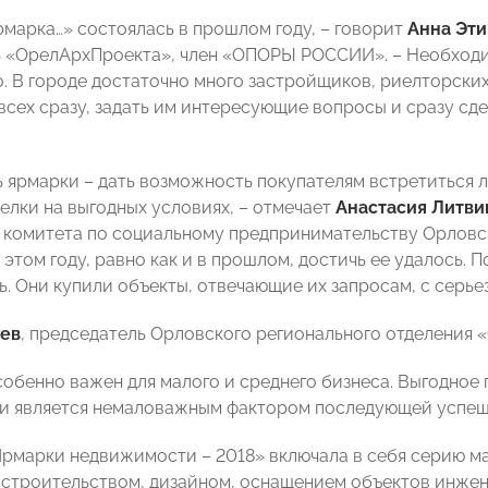
рмарка…» состоялась в прошлом году, – говорит
Анна Эти
 «ОрелАрхПроекта», член «ОПОРЫ РОССИИ». – Необходи
о. В городе достаточно много застройщиков, риелторских
всех сразу, задать им интересующие вопросы и сразу сде
ль ярмарки – дать возможность покупателям встретиться
елки на выгодных условиях, – отмечает
Анастасия Литви
 комитета по социальному предпринимательству Орловс
 этом году, равно как и в прошлом, достичь ее удалось.
. Они купили объекты, отвечающие их запросам, с серье
чев
, председатель Орловского регионального отделения
особенно важен для малого и среднего бизнеса. Выгодно
 является немаловажным фактором последующей успешн
рмарки недвижимости – 2018» включала в себя серию ма
 строительством, дизайном, оснащением объектов инже