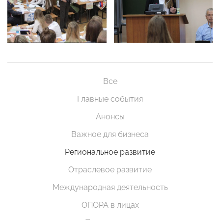
Все
Главные события
Анонсы
Важное для бизнеса
Региональное развитие
Отраслевое развитие
Международная деятельность
ОПОРА в лицах