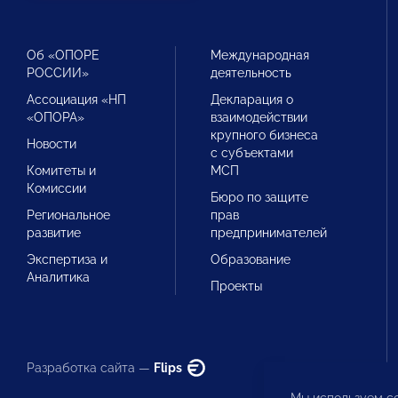
Об «ОПОРЕ
Международная
РОССИИ»
деятельность
Ассоциация «НП
Декларация о
«ОПОРА»
взаимодействии
крупного бизнеса
Новости
с субъектами
Комитеты и
МСП
Комиссии
Бюро по защите
Региональное
прав
развитие
предпринимателей
Экспертиза и
Образование
Аналитика
Проекты
Разработка сайта —
Flips
Мы используем co