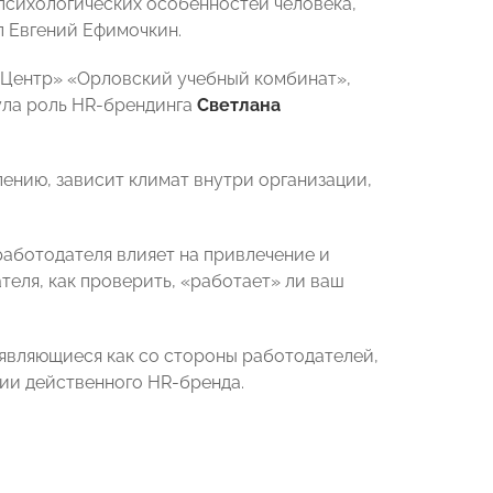
 психологических особенностей человека,
л Евгений Ефимочкин.
 Центр» «Орловский учебный комбинат»,
ула роль HR-брендинга
Светлана
лению, зависит климат внутри организации,
работодателя влияет на привлечение и
еля, как проверить, «работает» ли ваш
оявляющиеся как со стороны работодателей,
нии действенного HR-бренда.