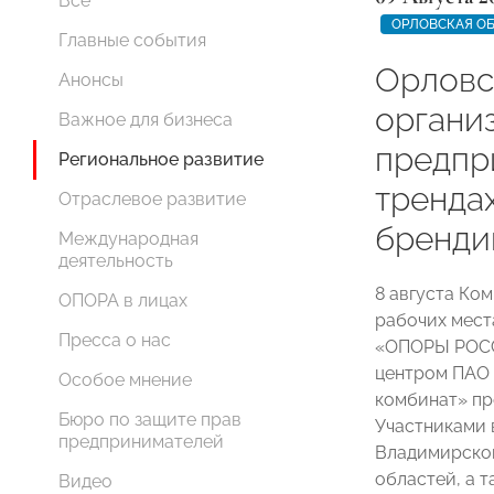
Все
ОРЛОВСКАЯ О
Главные события
Орлов
Анонсы
органи
Важное для бизнеса
предпр
Региональное развитие
тренда
Отраслевое развитие
бренди
Международная
деятельность
8 августа Ко
ОПОРА в лицах
рабочих мест
Пресса о нас
«ОПОРЫ РОСС
центром ПАО 
Особое мнение
комбинат» пр
Бюро по защите прав
Участниками 
предпринимателей
Владимирской
областей, а 
Видео