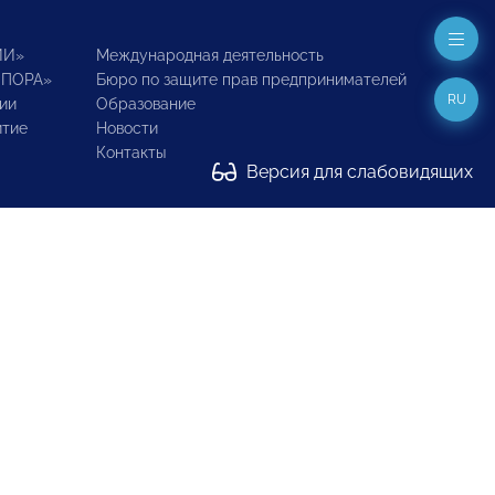
ИИ»
Международная деятельность
ОПОРА»
Бюро по защите прав предпринимателей
RU
ии
Образование
итие
Новости
Контакты
Версия для слабовидящих