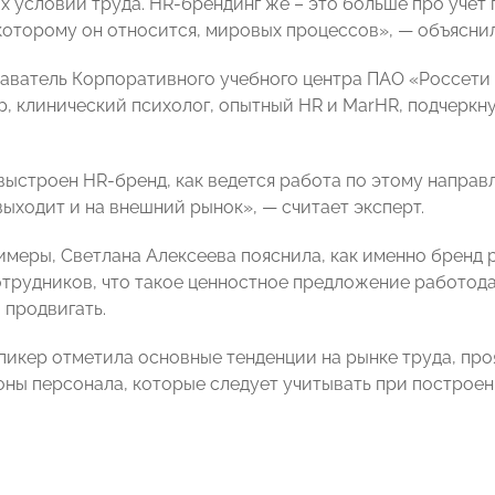
х условий труда. HR-брендинг же – это больше про учет
 которому он относится, мировых процессов», — объясни
аватель Корпоративного учебного центра ПАО «Россети
р, клинический психолог, опытный HR и MarHR, подчеркн
 выстроен HR-бренд, как ведется работа по этому направ
 выходит и на внешний рынок», — считает эксперт.
имеры, Светлана Алексеева пояснила, как именно бренд 
трудников, что такое ценностное предложение работодат
о продвигать.
спикер отметила основные тенденции на рынке труда, пр
роны персонала, которые следует учитывать при построе