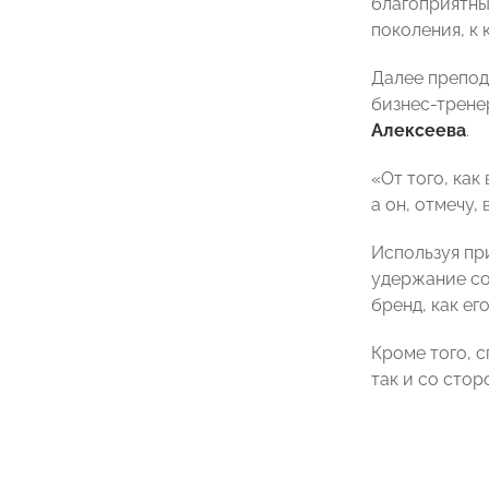
благоприятны
поколения, к
Далее препод
бизнес-трене
Алексеева
.
«От того, как
а он, отмечу,
Используя пр
удержание со
бренд, как ег
Кроме того, 
так и со сто