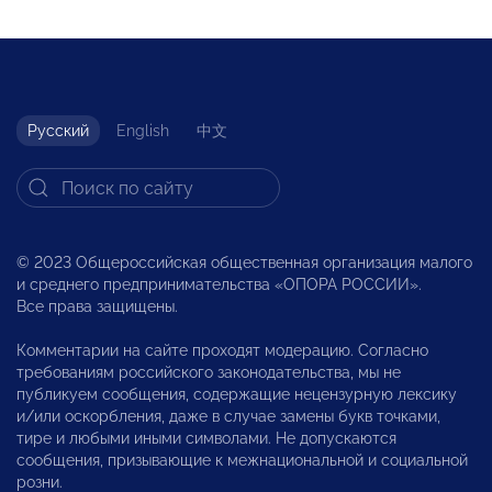
Русский
English
中文
© 2023 Общероссийская общественная организация малого
и среднего предпринимательства «ОПОРА РОССИИ».
Все права защищены.
Комментарии на сайте проходят модерацию. Согласно
требованиям российского законодательства, мы не
публикуем сообщения, содержащие нецензурную лексику
и/или оскорбления, даже в случае замены букв точками,
тире и любыми иными символами. Не допускаются
сообщения, призывающие к межнациональной и социальной
розни.