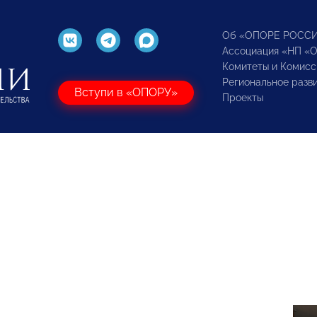
Об «ОПОРЕ РОСС
Ассоциация «НП «
Комитеты и Комисс
Региональное разв
Вступи в «ОПОРУ»
Проекты