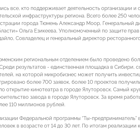
лись все, кто поддерживает деятельность организации и 
ельской инфраструктуры региона. Всего более 250 челов
страции города Тюмень Александр Моор, Генеральный д
ласти» Ольга Езикеева, Уполномоченный по защите пра
айло, Совладелец и генеральный директор ресторанного
Тюменским региональным отделением было проведено бол
 Среди результатов - единственная площадка в Сибири,
елей, на которой микробизнес может получить инвестиц
трировано более 700 заявок, более 10 проектов получи
ло открытие кинотеатра в городе Ялуторовск. Самый кр
роительство завода в городе Ялуторовск. За время рабо
лее 110 миллионов рублей.
лизации Федеральной программы “Ты-предприниматель” 
еловек в возрасте от 14 до 30 лет. По итогам реализаци