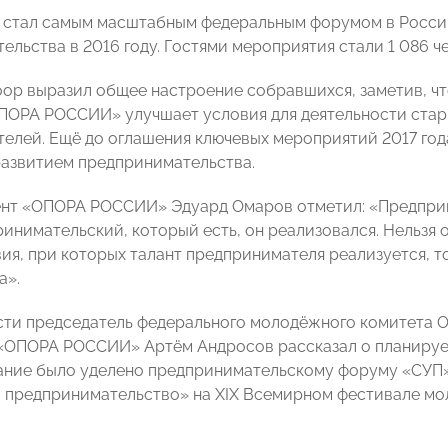
 стал самым масштабным федеральным форумом в Росси
ельства в 2016 году. Гостями мероприятия стали 1 086 ч
ор выразил общее настроение собравшихся, заметив, чт
ПОРА РОССИИ» улучшает условия для деятельности стар
елей. Ещё до оглашения ключевых мероприятий 2017 года
развитием предпринимательства.
нт «ОПОРА РОССИИ» Эдуард Омаров отметил: «Предприн
ринимательский, который есть, он реализовался. Нельзя 
вия, при которых талант предпринимателя реализуется, т
а».
сти председатель федерального молодёжного комитета
«ОПОРА РОССИИ» Артём Андросов рассказал о планируемы
ние было уделено предпринимательскому форуму «СУП»,
 предпринимательство» на XIX Всемирном фестивале мо