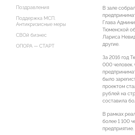
Поздравления
В зале собра
предпринимат
Поддержка МСП.
Глава Админи
Антикризисные меры
Тюменской об
СВОй бизнес
Лариса Невид
другие.
ОПОРА — СТАРТ
За 2016 год 
000 человек.
предпринимат
было зарегис
проектом ста
рублей на ст
составила бо
В рамках реа
более 1 100 ч
предприятие.