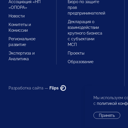
Ассоциация «НП
Бюро по защите
«ОПОРА»
прав
предпринимателей
Новости
Декларация о
Комитеты и
взаимодействии
Комиссии
крупного бизнеса
Региональное
с субъектами
развитие
МСП
Экспертиза и
Проекты
Аналитика
Образование
Разработка сайта —
Flips
Мы используем co
с
политикой конф
Принять