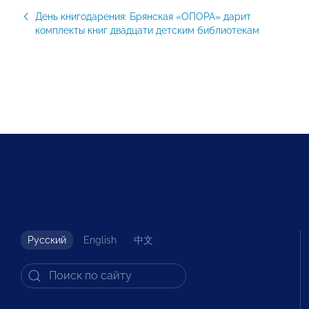
День книгодарения: Брянская «ОПОРА» дарит
комплекты книг двадцати детским библиотекам
Русский
English
中文