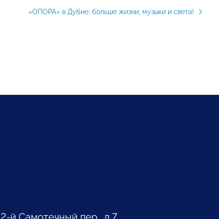
«ОПОРА» в Дубне: больше жизни, музыки и света!
 2-й Самотечный пер., д.7.