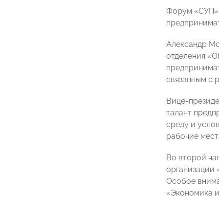
Форум «СУП»
предпринимат
Александр Мо
отделения «О
предпринимат
связанным с 
Вице-президе
талант предп
среду и усло
рабочие мест
Во второй ча
организации 
Особое внима
«Экономика и