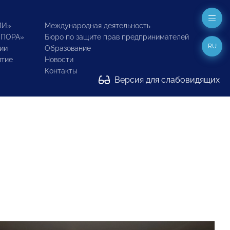
ИИ»
Международная деятельность
ОПОРА»
Бюро по защите прав предпринимателей
RU
ии
Образование
итие
Новости
Контакты
Версия для слабовидящих