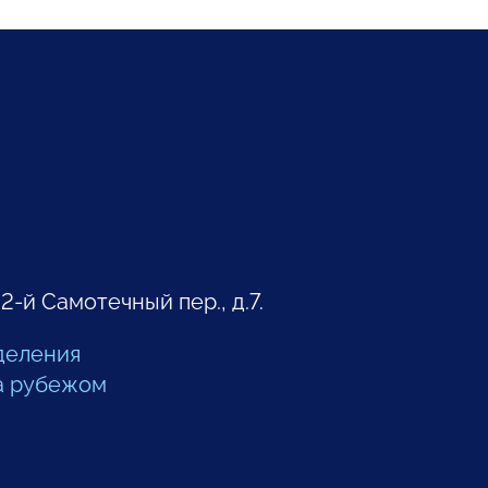
 2-й Самотечный пер., д.7.
деления
а рубежом