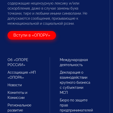
содержащие нецензурную лексику и/или
оскорбления, даже в случае замены букв
точками, тире и любыми иными символами. Не
допускаются сообщения, призывающие к
межнациональной и социальной розни.
Вступи в «ОПОРУ»
Об «ОПОРЕ
Международная
РОССИИ»
деятельность
Ассоциация «НП
Декларация о
«ОПОРА»
взаимодействии
крупного бизнеса
Новости
с субъектами
Комитеты и
МСП
Комиссии
Бюро по защите
Региональное
прав
развитие
предпринимателей