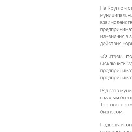
На Круглом с
муниципальны
взаимодейств
предпринимат
изменения в 
действия нор
«Считаем, чт
(исключить "
предпринимат
предпринимат
Ряд глав мун
с малым бизн
Торгово-пром
бизнесом.
Подводя итог
самоуправл