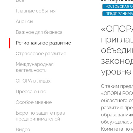
Все
РОСТОВСКАЯ О
Главные события
ПРЕДПРИНИМА
Анонсы
«ОПОРА
Важное для бизнеса
пригла
Региональное развитие
объеди
Отраслевое развитие
законо
Международная
уровне
деятельность
ОПОРА в лицах
С таким пред
Пресса о нас
«ОПОРЫ РОСС
областного о
Особое мнение
развитию пре
Бюро по защите прав
образования
предпринимателей
обсуждалась 
Комитета по 
Видео