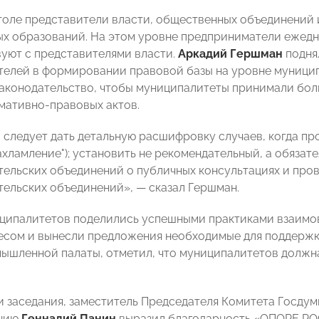
толе представители власти, общественных объединений и
х образований. На этом уровне предприниматели ежедн
уют с представителями власти.
Аркадий Гершман
подня
елей в формировании правовой базы на уровне муниципа
законодательство, чтобы муниципалитеты принимали бол
мативно-правовых актов.
о следует дать детальную расшифровку случаев, когда 
захламление"); установить не рекомендательный, а обяза
ельских объединений о публичных консультациях и про
ельских объединений», — сказал Гершман.
иципалитетов
поделились успешными практиками взаимо
есом и вынесли предложения необходимые для поддерж
ышленной палаты, отметил, что муниципалитетов должна
и заседания, заместитель Председателя Комитета Госдум
ению
Геннадий Панин
выразил благодарность «ОПОРЕ РО