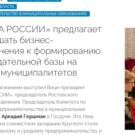
БЛАСТЬ
ТЕЛЬСТВО В МУНИЦИПАЛЬНЫХ ОБРАЗОВАНИЯХ
 РОССИИ» предлагает
шать бизнес-
нения к формированию
дательной базы на
 муниципалитетов
ложением выступил Вице-президент
ИИ», председатель Ростовского
тделения, Председатель Комитета по
дпринимательства в муниципальных
х
Аркадий Гершман
в Госдуме. Эта тема
на совместном заседании Круглого стола
малому и среднему предпринимательству и