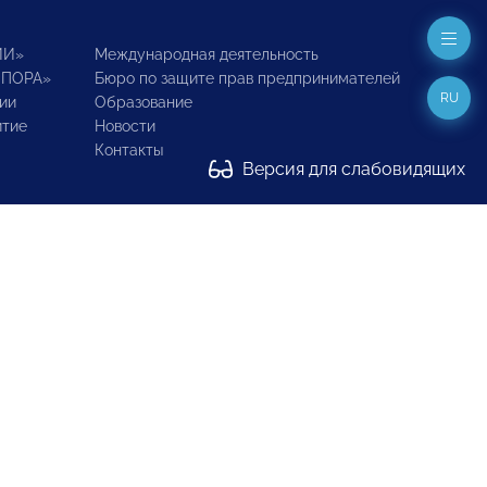
ИИ»
Международная деятельность
ОПОРА»
Бюро по защите прав предпринимателей
RU
ии
Образование
итие
Новости
Контакты
Версия для слабовидящих